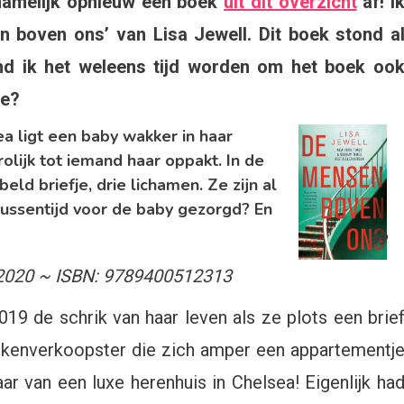
 namelijk opnieuw een boek
uit dit overzicht
af! I
 boven ons’ van Lisa Jewell. Dit boek stond a
sea
nd ik het weleens tijd worden om het boek oo
ee?
sen
ea ligt een baby wakker in haar
n
olijk tot iemand haar oppakt. In de
ld briefje, drie lichamen. Ze zijn al
tussentijd voor de baby gezorgd? En
ll
 2020 ~ ISBN: 9789400512313
19 de schrik van haar leven als ze plots een brie
eukenverkoopster die zich amper een appartementj
nsie
ar van een luxe herenhuis in Chelsea! Eigenlijk ha