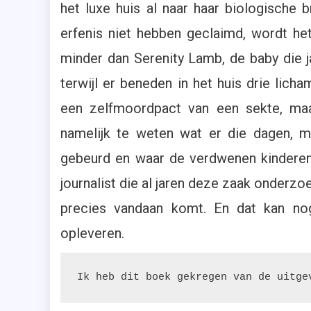
Rece
het luxe huis al naar haar biologische
Exem
erfenis niet hebben geclaimd, wordt he
,
minder dan Serenity Lamb, de baby die 
Thril
,
terwijl er beneden in het huis drie licha
Uitge
een zelfmoordpact van een sekte, maa
A.W.
Brun
namelijk te weten wat er die dagen, m
gebeurd en waar de verdwenen kinderen
journalist die al jaren deze zaak onderzo
precies vandaan komt. En dat kan nog
opleveren.
Ik heb dit boek gekregen van de uitge