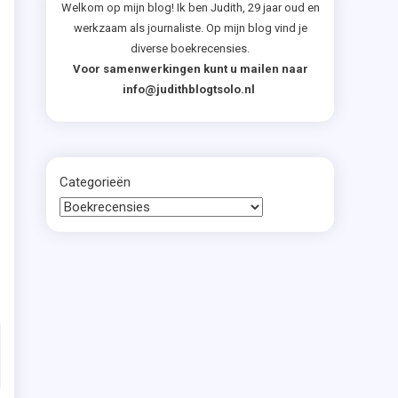
n
Welkom op mijn blog! Ik ben Judith, 29 jaar oud en
werkzaam als journaliste. Op mijn blog vind je
d
diverse boekrecensies.
Voor samenwerkingen kunt u mailen naar
n
info@judithblogtsolo.nl
s
t
s
Categorieën
n
u
n