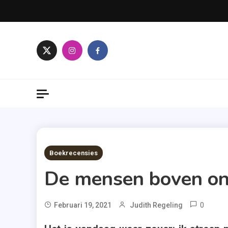
Skip
to
content
7 MINS READ
Boekrecensies
De mensen boven ons
0
T
Februari 19, 2021
Judith Regeling
Boek