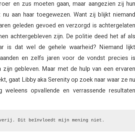
nsie-
 broer en zus moeten gaan, maar aangezien zij hu
plaar
t nu aan haar toegewezen. Want zij blijkt nieman
jaren geleden gevoed en verzorgd is achtergelate
ler
men achtergebleven zijn. De politie deed het af al
verij
r is dat wel de gehele waarheid? Niemand lijk
a
aanden en zelfs jaren voor de vondst precies i
 zijn gebleven. Maar met de hulp van een ervare
ekt, gaat Libby aka Serenity op zoek naar waar ze n
 weleens opvallende en verrassende resultate
verij. Dit beïnvloedt mijn mening niet.