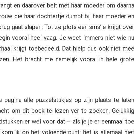
tvangt en daarover belt met haar moeder om daarn
rouw die haar dochtertje dumpt bij haar moeder e
ug gaat slapen. Tot ze plots een sms’je krijgt ove
 begin vooral heel vaag. Je weet immers niet wie n
rhaal krijgt toebedeeld. Dat hielp dus ook niet me
zen. Het bracht me namelijk vooral in hele grot
agina alle puzzelstukjes op zijn plaats te late
racht om dit boek te lezen ver te zoeken. Gelukki
ofdstukken er wel voor dat – als je je er eenmaal to
kom ik op het volgende punt: het is allemaal nie