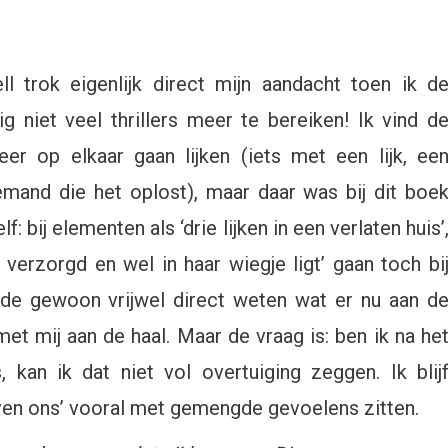
 trok eigenlijk direct mijn aandacht toen ik d
g niet veel thrillers meer te bereiken! Ik vind d
r op elkaar gaan lijken (iets met een lijk, ee
emand die het oplost), maar daar was bij dit boe
 bij elementen als ‘drie lijken in een verlaten huis’
 verzorgd en wel in haar wiegje ligt’ gaan toch bi
ilde gewoon vrijwel direct weten wat er nu aan d
et mij aan de haal. Maar de vraag is: ben ik na he
kan ik dat niet vol overtuiging zeggen. Ik blij
ven ons’ vooral met gemengde gevoelens zitten.