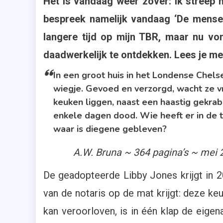
Het is vandaag weer zover: ik streep
14
,
bespreek namelijk vandaag ‘De mensen
Chel
langere tijd op mijn TBR, maar nu vo
,
daadwerkelijk te ontdekken. Lees je m
De
Men
In een groot huis in het Londense Chels
Bove
wiegje. Gevoed en verzorgd, wacht ze vr
Ons
keuken liggen, naast een haastig gekrabbe
,
enkele dagen dood. Wie heeft er in de 
Lisa
waar is diegene gebleven?
Jewe
,
A.W. Bruna ~ 364 pagina’s ~ mei
Mei
2020
De geadopteerde Libby Jones krijgt in 20
,
van de notaris op de mat krijgt: deze k
Rece
kan veroorloven, is in één klap de eigena
,