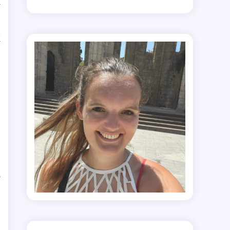
k
l
k
f
e
d