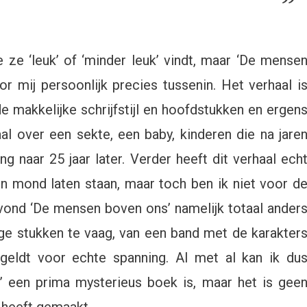
 ze ‘leuk’ of ‘minder leuk’ vindt, maar ‘De mense
r mij persoonlijk precies tussenin. Het verhaal i
e makkelijke schrijfstijl en hoofdstukken en ergen
al over een sekte, een baby, kinderen die na jare
g naar 25 jaar later. Verder heeft dit verhaal ech
n mond laten staan, maar toch ben ik niet voor d
 vond ‘De mensen boven ons’ namelijk totaal ander
ige stukken te vaag, van een band met de karakter
 geldt voor echte spanning. Al met al kan ik du
 een prima mysterieus boek is, maar het is gee