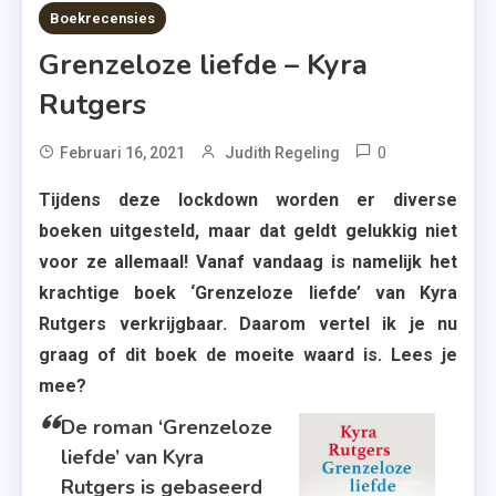
8 MINS READ
Boekrecensies
Grenzeloze liefde – Kyra
Rutgers
0
Tagged
Februari 16, 2021
Judith Regeling
Blackpool
Tijdens deze lockdown worden er diverse
,
boeken uitgesteld, maar dat geldt gelukkig niet
Boek
voor ze allemaal! Vanaf vandaag is namelijk het
13
krachtige boek ‘Grenzeloze liefde’ van Kyra
,
Rutgers verkrijgbaar. Daarom vertel ik je nu
Grenzeloze
graag of dit boek de moeite waard is. Lees je
Liefde
mee?
,
Hartversche
De roman ‘Grenzeloze
,
liefde’ van Kyra
Kyra
Rutgers is gebaseerd