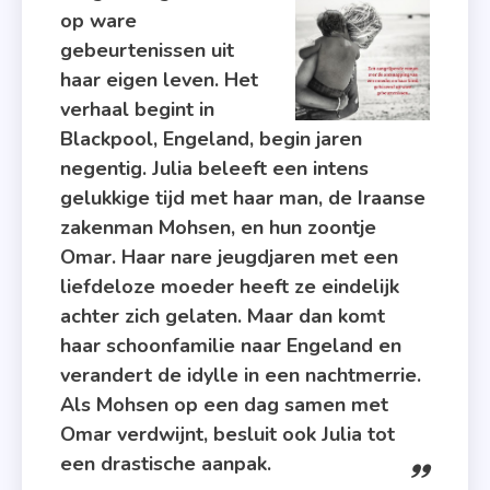
Rutgers
op ware
,
gebeurtenissen uit
Recensie
haar eigen leven. Het
,
verhaal begint in
Roman
Blackpool, Engeland, begin jaren
,
negentig. Julia beleeft een intens
Zomer
gelukkige tijd met haar man, de Iraanse
&
zakenman Mohsen, en hun zoontje
Keuning
Omar. Haar nare jeugdjaren met een
liefdeloze moeder heeft ze eindelijk
achter zich gelaten. Maar dan komt
haar schoonfamilie naar Engeland en
verandert de idylle in een nachtmerrie.
Als Mohsen op een dag samen met
Omar verdwijnt, besluit ook Julia tot
een drastische aanpak.