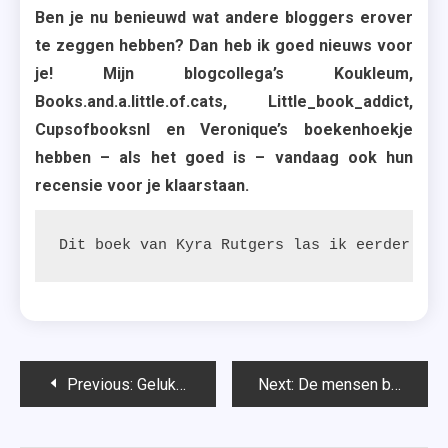
Ben je nu benieuwd wat andere bloggers erover
te zeggen hebben? Dan heb ik goed nieuws voor
je! Mijn blogcollega’s Koukleum,
Books.and.a.little.of.cats, Little_book_addict,
Cupsofbooksnl en Veronique’s boekenhoekje
hebben – als het goed is – vandaag ook hun
recensie voor je klaarstaan.
Dit boek van Kyra Rutgers las ik eerder: 
'B
Bericht
Previous:
Gelukkig verloren – Koen Pieter van Dijk & Mireille van Hout
Next:
De mensen boven ons – Lisa Jewell
navigatie