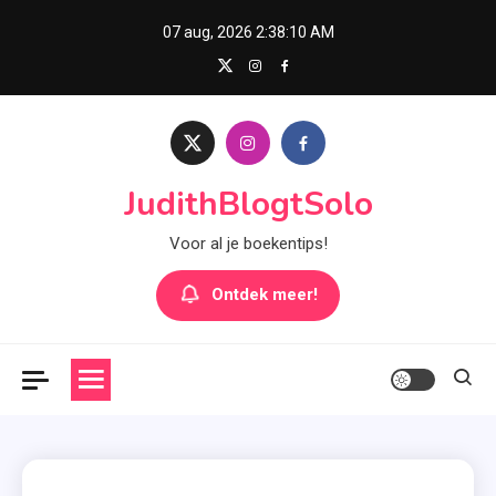
Skip
07 aug, 2026
2:38:11 AM
to
content
JudithBlogtSolo
Voor al je boekentips!
Ontdek meer!