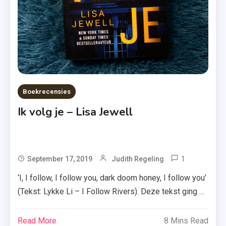
Recensie
,
Recensie-
Exemplaar
,
Thriller
,
Boekrecensies
Uitgeverij
Ik volg je – Lisa Jewell
A.W.
Bruna
1
Tagged
September 17, 2019
Judith Regeling
A.W.
‘I, I follow, I follow you, dark doom honey, I follow you’
Bruna
(Tekst: Lykke Li – I Follow Rivers). Deze tekst ging er
,
direct door mij heen toen ik de tekst las van ‘Ik volg je’
Ik
van Lisa Jewell. Benieuwd hoe ik dat boek heb
Read More
8 Mins Read
Volg