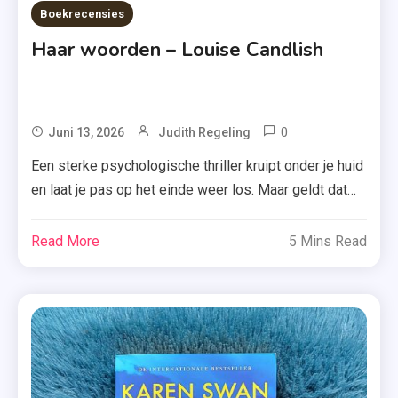
Boekrecensies
Haar woorden – Louise Candlish
0
Tagged
Juni 13, 2026
Judith Regeling
Boek
Een sterke psychologische thriller kruipt onder je huid
,
en laat je pas op het einde weer los. Maar geldt dat
Haar
ook voor ‘Haar woorden’ van Louise Candlish? Daar
Woorden
vertel ik je graag meer over. The Heights is een hoog,
Read More
5 Mins Read
,
luxe appartementencomplex met een dakterras dat je
Louise
nooit zou zijn opgevallen als je niet voor het […]
Candlish
,
Psychologische
Thriller
,