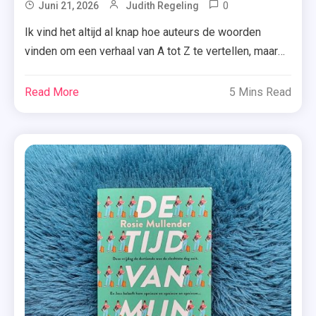
0
Tagged
Juni 21, 2026
Judith Regeling
Angelique
Ik vind het altijd al knap hoe auteurs de woorden
Haak
vinden om een verhaal van A tot Z te vertellen, maar
,
om het brein van Angelique Haak maak ik me wel een
Crime
beetje zorgen. ‘Het verkeerde meisje’ is namelijk wel
Read More
5 Mins Read
Compagnie
héél… luguber.
Op een ochtend wordt Amelie van
,
haar fiets getrokken door een man […]
HarperCollins
,
Het
Verkeerde
Meisje
,
Recensie
,
Recensie-
Exemplaar