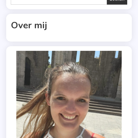
,
Roman
,
Over mij
Saskia
M.N.
Oudshoorn
,
Zomer
&
Keuning