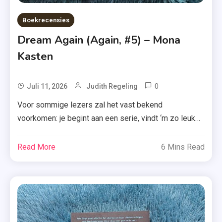
Boekrecensies
Dream Again (Again, #5) – Mona
Kasten
0
Tagged
Juli 11, 2026
Judith Regeling
Again-
Voor sommige lezers zal het vast bekend
Serie
voorkomen: je begint aan een serie, vindt ‘m zo leuk
,
dat de personages beginnen te voelen als je eigen
Begin
vrienden en stelt daarom het lezen van het slotdeel
Read More
6 Mins Read
Again
zo lang mogelijk uit. Dat is precies wat er bij mij
,
gebeurde met ‘Dream Again’ van Mona Kasten, het
Dream
allerlaatste […]
Again
,
Duitse