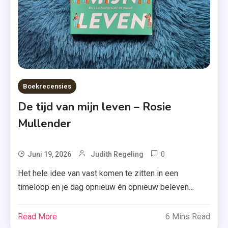
Boekrecensies
De tijd van mijn leven – Rosie
Mullender
0
Tagged
Juni 19, 2026
Judith Regeling
De
Het hele idee van vast komen te zitten in een
Tijd
timeloop en je dag opnieuw én opnieuw beleven
Van
kennen we inmiddels als geen ander. Maar hoe pakt
Mijn
dat uit in ‘De tijd van mijn leven’ van Rosie Mullender?
Read More
6 Mins Read
Leven