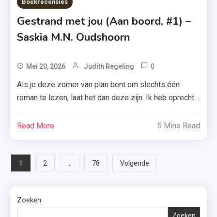
Boekrecensies
Gestrand met jou (Aan boord, #1) –
Saskia M.N. Oudshoorn
0
Tagged
Mei 20, 2026
Judith Regeling
Aan
Als je deze zomer van plan bent om slechts één
Boord
roman te lezen, laat het dan deze zijn. Ik heb oprecht
,
genoten van ‘Gestrand met jou’ van Saskia M.N.
Eerste
Oudshoorn. Na een verhitte onenightstand neemt Juul
Read More
5 Mins Read
Deel
de benen. Het enige wat ze voor Charlie achterlaat is
,
een kort berichtje. Charlie is helemaal niet op zoek […]
Gestrand
Berichten
1
…
2
78
Volgende
Met Jou
,
paginering
Recensie-
Zoeken
Exemplaar
Zoeken