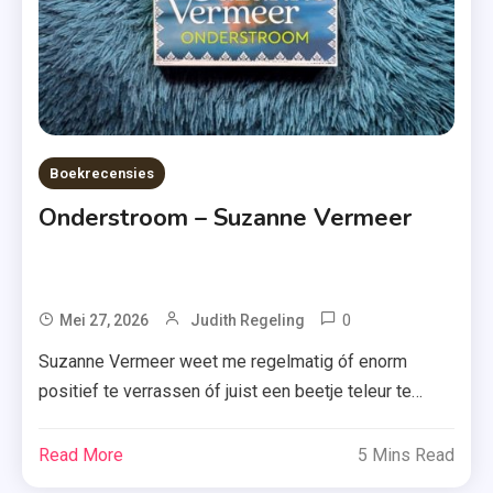
Uitgevers
Boekrecensies
Onderstroom – Suzanne Vermeer
0
Tagged
Mei 27, 2026
Judith Regeling
A.W.
Suzanne Vermeer weet me regelmatig óf enorm
Bruna
positief te verrassen óf juist een beetje teleur te
,
stellen. Toch begin ik telkens weer vol goede moed
A.W.
aan een nieuwe winter- of zomerthriller. Nu is de
Read More
5 Mins Read
Bruna
vraag: waar valt haar nieuwste thriller ‘Onderstroom’
Uitgevers