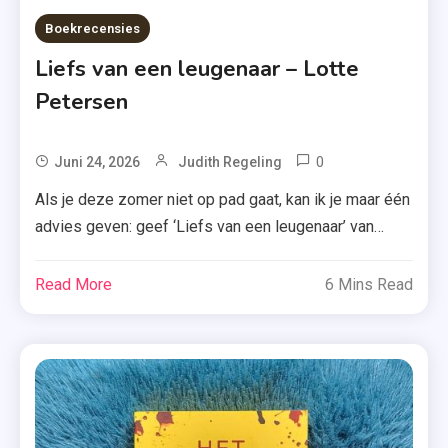
Boekrecensies
Liefs van een leugenaar – Lotte
Petersen
0
Tagged
Juni 24, 2026
Judith Regeling
Boek
Als je deze zomer niet op pad gaat, kan ik je maar één
,
advies geven: geef ‘Liefs van een leugenaar’ van
Frankrijk
Lotte Petersen een kans. Door dit boek waan je je
,
helemaal in Parijs. Emmy Blom is geen slecht mens,
Read More
6 Mins Read
HarperCollins
ze heeft alleen een slechte gewoonte, namelijk
,
liegen. Wanneer haar leven voor de zoveelste keer […]
Liefs Van
Een
Leugenaar
,