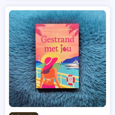
precies tussen? Na een maand backpacken door
,
Indonesië brengen vriendinnen Manon en Ellen hun […]
Bali
,
Onderstroom
,
Portugal
,
Recensie-
Exemplaar
,
Suzanne
Vermeer
,
Thriller
,
Zomerse
Thriller