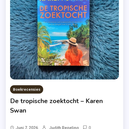
Recensie-
Exemplaar
,
Uitgeverij
Volt
Boekrecensies
De tropische zoektocht – Karen
Swan
0
Tagged
Juni 7, 2026
Judith Regeling