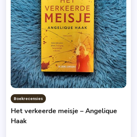
Lotte
Petersen
,
Parijs
,
Roman
Boekrecensies
Het verkeerde meisje – Angelique
Haak