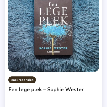
Auteur
,
Feel
Again
,
Hope
Again
,
Mona
Kasten
,
New
Adult
Boekrecensies
,
Een lege plek – Sophie Wester
Recensie
,
Slotdeel