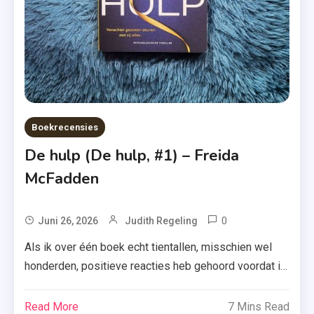
Wester
,
Thriller
Boekrecensies
De hulp (De hulp, #1) – Freida
McFadden
0
Tagged
Juni 26, 2026
Judith Regeling
Boekrecensie
Als ik over één boek echt tientallen, misschien wel
,
honderden, positieve reacties heb gehoord voordat ik
De
er zelf aan begon, dan is het wel ‘De hulp’ van Freida
Hulp
McFadden. Nu is alleen de vraag: denk ik er net zo
Read More
7 Mins Read
,