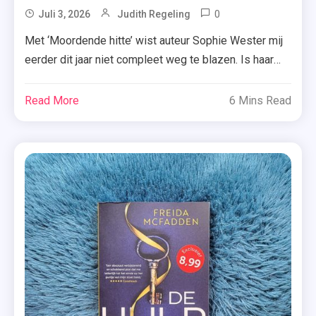
,
0
Tagged
Juli 3, 2026
Judith Regeling
Trust
Boek
Met ‘Moordende hitte’ wist auteur Sophie Wester mij
Again
,
eerder dit jaar niet compleet weg te blazen. Is haar
Crime
dat wel gelukt met ‘Een lege plek’, een
Compagnie
psychologische thriller over (on)gewenste
Read More
6 Mins Read
,
kinderloosheid, liefde, jaloezie en heel wat morele
Een
dilemma’s? Birgit Zilver is een succesvolle arts in
Lege
haar eigen vruchtbaarheidskliniek. Wanneer haar ex-
Plek
vriend Sander vraagt of ze […]
,
Psychologische
Thriller
,
Recensie-
Exemplaar
,
Sophie