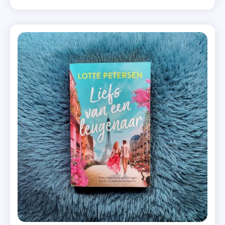
over? ‘Welkom bij de familie,’ zegt Nina Winchester
Freida
terwijl ik haar elegante, verzorgde hand schud. Ik […]
McFadden
,
Psychologische
Thriller
,
The
Housemaid
,
VBK
Lab