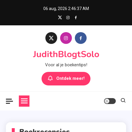
Skip
06 aug, 2026
2:46:39 AM
to
content
JudithBlogtSolo
Voor al je boekentips!
Ontdek meer!
Boekrecensies