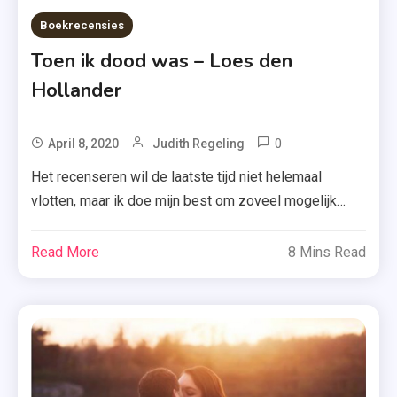
Hollander
Boekrecensies
,
Toen ik dood was – Loes den
Rebecca
Hollander
Yarros
,
Saskia
0
Tagged
April 8, 2020
Judith Regeling
M.N.
Crime
Het recenseren wil de laatste tijd niet helemaal
Oudshoorn
Compagnie
vlotten, maar ik doe mijn best om zoveel mogelijk
,
,
content online te plaatsen. Zo heb ik vandaag voor
Verjaardag
Loes Den
jullie de recensie van de psychologische thriller ‘Toen
,
Read More
8 Mins Read
Hollander
ik dood was’ van Loes den Hollander. Lees snel wat
Zomer
,
&
ik van dit boek vond. Maryan Brandhorst is verbijsterd
Psychologische
Keuning
als haar […]
Thriller
,
Recensie-
Exemplaar