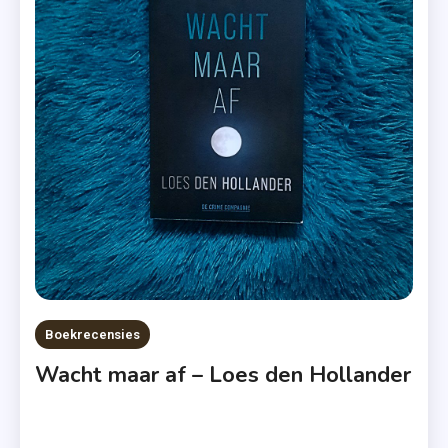
De
Beurt
,
Loes Den
Hollander
,
Recensie
,
Recensie-
Exemplaar
,
Thriller
Boekrecensies
Wacht maar af – Loes den Hollander