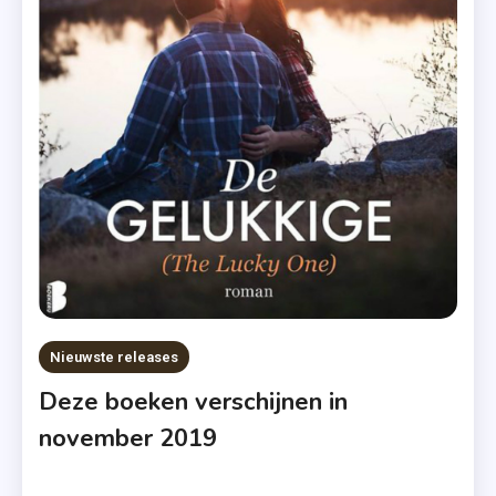
,
Thriller
,
Toen
Ik
Dood
Was
Nieuwste releases
Deze boeken verschijnen in
november 2019