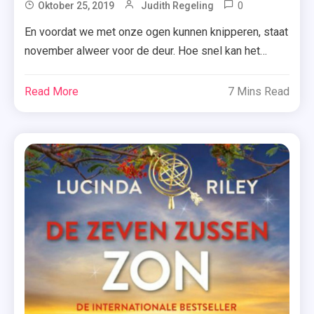
0
Tagged
Oktober 25, 2019
Judith Regeling
Alles
En voordat we met onze ogen kunnen knipperen, staat
Is Nu
november alweer voor de deur. Hoe snel kan het
,
gaan? Maar een nieuwe maand betekent natuurlijk ook
Een
weer nieuwe boeken. Benieuwd welke titels er in
Read More
7 Mins Read
Onmogelijke
november 2019 verschijnen? Let dan goed op.
Keuze
Thrillers – deel één Crime Compagnie (2x) ~ Boekerij
,
~ Uitgeverij de Fontein Een […]
Kristen
Callihan
,
Loes Den
Hollander
,
Net
Als
In
De