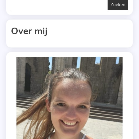
Lucinda
Zoeken
Riley
,
Marelle
Over mij
Boersma
,
P.S. I
Love
You
,
Uitgeverij
Volt
,
Vi
Keeland
,
Xander
Uitgevers