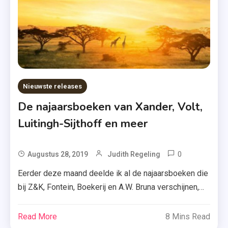
Film
,
New
Adults
,
Romans
Nieuwste releases
,
De najaarsboeken van Xander, Volt,
Thrillers
,
Luitingh-Sijthoff en meer
Tim
Hofman
0
Tagged
Augustus 28, 2019
Judith Regeling
,
Best
Eerder deze maand deelde ik al de najaarsboeken die
You
Of
bij Z&K, Fontein, Boekerij en A.W. Bruna verschijnen,
,
YA
maar dat was nog niet alles. Ook Xander Uitgevers,
Zomer
,
&
Volt, Luitingh-Sijthoff, de Crime Compagnie en Best of
Read More
8 Mins Read
Birthday
Keuning