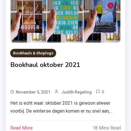
Af
Bookhauls & Shoplogs
Bookhaul oktober 2021
0
Tagged
November 5, 2021
Judith Regeling
A.W.
Het is echt waar: oktober 2021 is gewoon alweer
Bruna
voorbij. De winterse dagen komen er nu snel aan,
,
maar wacht! Voordat het zover is, moet ik jullie
Boeken
natuurlijk wel nog even de boeken van oktober laten
Read More
18 Mins Read
,