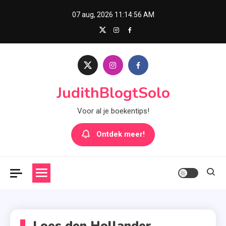
Skip
07 aug, 2026
11:14:57 AM
to
content
JudithBlogtSolo
Voor al je boekentips!
Ontdek meer!
Loes den Hollander