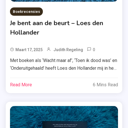
Boekrecensies
Je bent aan de beurt – Loes den
Hollander
0
Tagged
Maart 17, 2025
Judith Regeling
#metoo
Met boeken als ‘Wacht maar af’, ‘Toen ik dood was’ en
,
‘Onderuitgehaald’ heeft Loes den Hollander mij in het
Boekrecensie
verleden al meerdere keren overtuig. De vraag is
,
alleen: lukt haar dat opnieuw met ‘Je bent aan de
Read More
6 Mins Read
Crime
beurt’? Het kan met elke vrouw gebeuren. Denk nooit
Compagnie
dat het jou niet treft. Na de dood van […]
,
Je
Bent
Aan