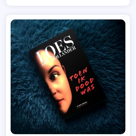
zien. Benieuwd welke titels ik kocht of kreeg? Kijk
Boekerij
dan snel mee. Cadeautjes Ik start deze bookhaul even
,
met […]
Bookhaul
Oktober
2021
,
Colleen
Hoover
,
Crime
Compagnie
,
Liefde
In
Milaan
,
Loes Den