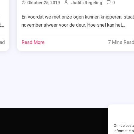
ged
0
Tag
Oktober 25, 2019
Judith Regeling
Alles
h
En voordat we met onze ogen kunnen knipperen, staa
tosh
Is Nu
t
november alweer voor de deur. Hoe snel kan het
,
gaan? Maar een nieuwe maand betekent natuurlijk ook
Een
uwd
weer nieuwe boeken. Benieuwd welke titels er in
heek
Onmoge
ead
Read More
7 Mins Rea
november 2019 verschijnen? Let dan goed op.
Keuze
,
Thrillers – deel één Crime Compagnie (2x) ~ Boekerij
lijke
Kristen
~ Uitgeverij de Fontein Een […]
Calliha
,
Loes D
ie
Hollan
,
Net
Als
rij
Om de beste
In
informatie o
De