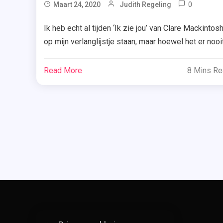
0
Tag
Maart 24, 2020
Judith Regeling
Clare
Ik heb echt al tijden ‘Ik zie jou’ van Clare Mackintos
Mackin
op mijn verlanglijstje staan, maar hoewel het er nooi
,
van gekomen is om dat boek te lezen, pakte ik wel
De
direct mijn kans bij ‘Een onmogelijke keuze’. Benie
Bibliot
Read More
8 Mins R
wat ik van dit hartverscheurende boek vond? Lees
,
dan snel door. Pip en Max hebben een […]
Een
Onmoge
Keuze
,
Recens
,
Roman
,
Uitgeve
De