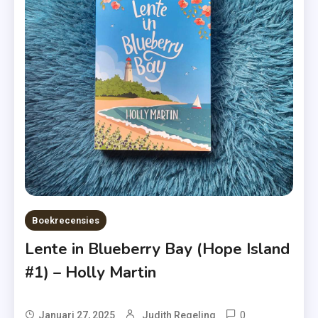
,
Roman
,
Zomer
&
Keuning
,
Zomer
Op
Buttercup
Beach
Boekrecensies
Lente in Blueberry Bay (Hope Island
#1) – Holly Martin
0
Tagged
Januari 27, 2025
Judith Regeling