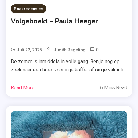
Boekrecensies
Volgeboekt – Paula Heeger
0
Tagged
Juli 22, 2025
Judith Regeling
Boekrecensie
De zomer is inmiddels in volle gang. Ben je nog op
,
zoek naar een boek voor in je koffer of om je vakantie
Debuutroman
(thuis) wat extra kleur te geven? Dan is ‘Volgeboekt’
,
van Paula Heeger misschien precies wat je zoekt.
Read More
6 Mins Read
Oerol
‘Volgeboekt’ van de bekende Booktokker Paula
,
Heeger is een romantische feelgood vol onverwachte
Paula
ontmoetingen en […]
Heeger
,
Recensie