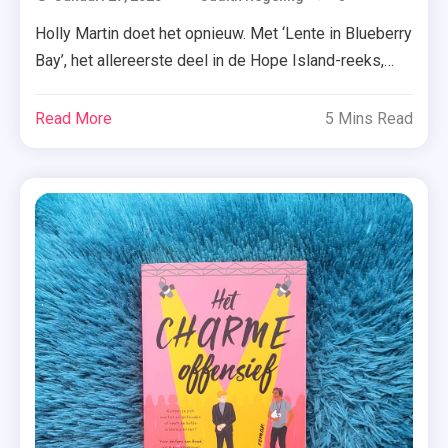
Boekenreeks
Holly Martin doet het opnieuw. Met ‘Lente in Blueberry
,
Bay’, het allereerste deel in de Hope Island-reeks,
Boekrecensi
laat ze maar weer eens zien wat voor topauteur ze is!
,
Welkom op het mooie Hope Island, waar de zee
Read More
5 Mins Read
Eerste
sprankelt en liefde een tweede kans verdient. De
Deel
positieve Bella heeft een moeilijke tijd achter de rug.
,
Wanneer […]
Holly
Martin
,
Hope
Island
,
Lente In
Blueberry
Bay
,