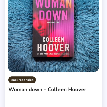
Exemplaar
,
Roman
,
Saskia
M.N.
Oudshoorn
,
Zomer
&
Keuning
Boekrecensies
Woman down – Colleen Hoover