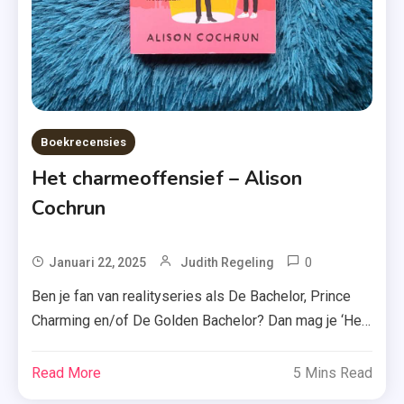
Recensie
,
Zomer
&
Keuning
Boekrecensies
Het charmeoffensief – Alison
Cochrun
0
Tagged
Januari 22, 2025
Judith Regeling
Alison
Ben je fan van realityseries als De Bachelor, Prince
Cochrun
Charming en/of De Golden Bachelor? Dan mag je ‘Het
,
charmeoffensief’ van Alison Cochrun niet missen.
De
Vanaf bladzijde één is het zwijmelen geblazen! Dev
Read More
5 Mins Read
Bachelor
Deshpande houdt van het perfecte liefdesverhaal in
,