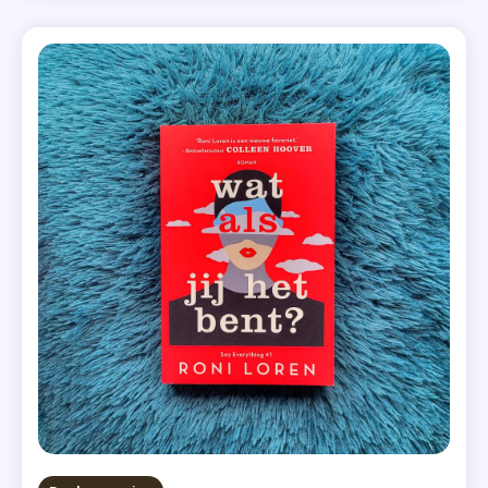
zijn werk als succesvol producer van de reality
Gekregen
datingshow Ever After. Charlie Winshaw, een gevallen
,
kindsterretje, […]
Het
Charmeoffen
,
LGBTQ
,
Meeslepend
,
Roman
,
Vier
Sterren
,
Zomer
&
Keuning