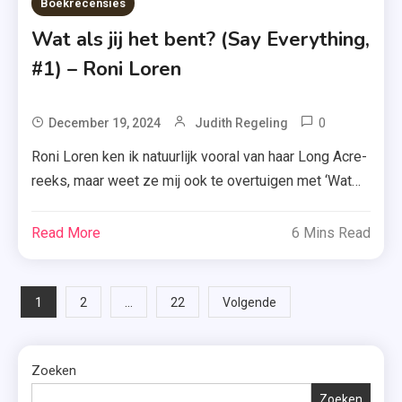
Boekrecensies
Wat als jij het bent? (Say Everything,
#1) – Roni Loren
0
Tagged
December 19, 2024
Judith Regeling
Boekrecen
Roni Loren ken ik natuurlijk vooral van haar Long Acre-
,
reeks, maar weet ze mij ook te overtuigen met ‘Wat
Recensie
als jij het bent?’, het eerste deel in de Say Everything-
,
serie? Ik vertel je het vandaag! Iedereen kent Miz
Read More
6 Mins Read
Recensie-
Poppy van haar populaire blog over het nachtleven in
Exemplaar
New Orleans. Maar niemand kent Hollyn – het […]
,
Berichten
1
…
2
22
Volgende
Roman
paginering
,
Roni
Zoeken
Loren
Zoeken