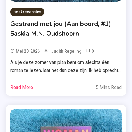
Boekrecensies
Gestrand met jou (Aan boord, #1) –
Saskia M.N. Oudshoorn
0
Tagged
Mei 20, 2026
Judith Regeling
Aan
Als je deze zomer van plan bent om slechts één
Boord
roman te lezen, laat het dan deze zijn. Ik heb oprecht
,
genoten van ‘Gestrand met jou’ van Saskia M.N.
Eerste
Oudshoorn. Na een verhitte onenightstand neemt Juul
Read More
5 Mins Read
Deel
de benen. Het enige wat ze voor Charlie achterlaat is
,
een kort berichtje. Charlie is helemaal niet op zoek […]
Gestrand
Met Jou
,
Recensie-