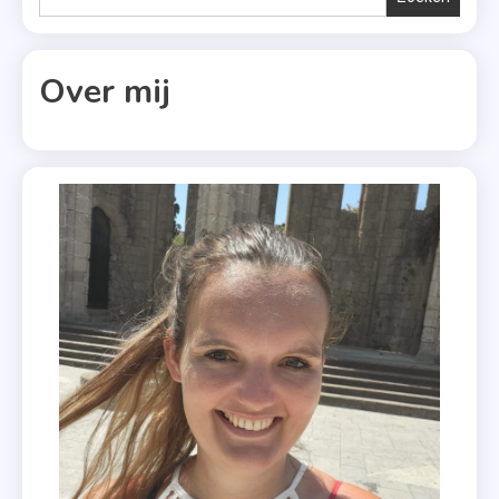
,
Say
Everything
Over mij
,
Wat
Als
Jij
Het
Bent?
,
Zomer
&
Keuning