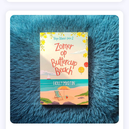
Benieuwd? Ik vertel je er meer over! Eden Lancaster
Hope
heeft altijd geloofd dat dromen uitkomen als je maar
Island
hard genoeg wenst. Maar Edens […]
,
Kerst
,
Kerst In
Mistletoe
Cove
,
Kerstboek
,
Kobo
Plus
,
Recensie
,
Roman