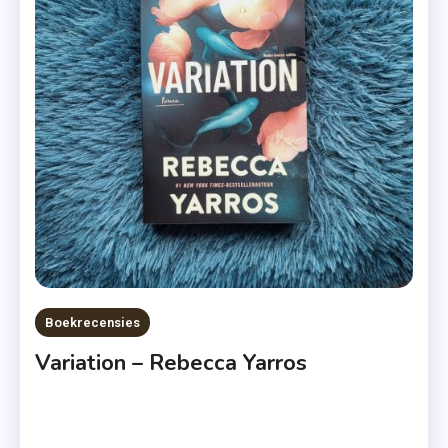
,
Terschelling
,
Volgeboekt
,
Zomer
&
Keuning
Boekrecensies
Variation – Rebecca Yarros