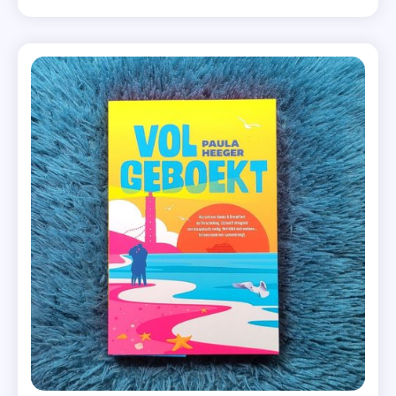
heeft haar hele toekomst al uitgestippeld: verhuizen
Recensie
naar New York, haar diploma Creatief Schrijven
,
behalen en bestsellerauteur worden […]
Recensie-
Exemplaar
,
Tussen
De
Regels
,
Vier
Sterren
,
Zomer
&
Keuning