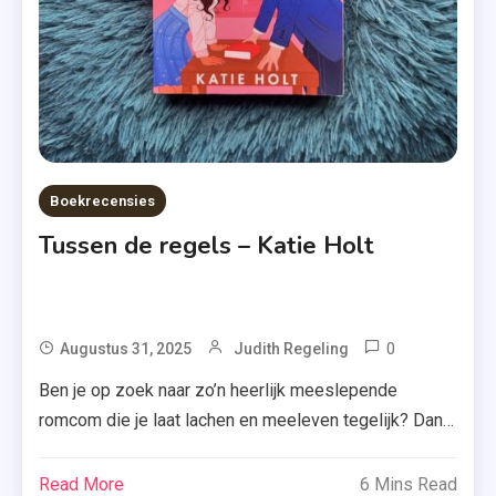
Boekrecensies
Tussen de regels – Katie Holt
0
Tagged
Augustus 31, 2025
Judith Regeling
Feelgoodr
Ben je op zoek naar zo’n heerlijk meeslepende
,
romcom die je laat lachen en meeleven tegelijk? Dan
Katie
moet je nu goed opletten, want het is hoog tijd om
Holt
‘Tussen de regels’ van Katie Holt te bespreken. Rosie
Read More
6 Mins Read
,