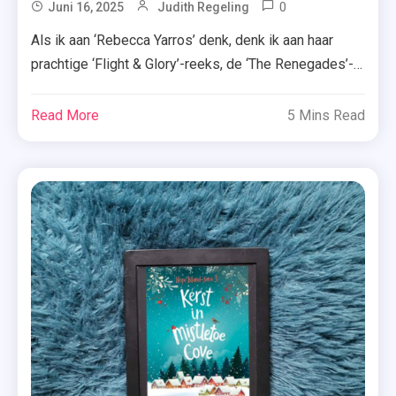
0
Tagged
Juni 16, 2025
Judith Regeling
Boekrecensie
Als ik aan ‘Rebecca Yarros’ denk, denk ik aan haar
,
prachtige ‘Flight & Glory’-reeks, de ‘The Renegades’-
Hebban.nl
serie en hartverscheurende maar levensechte romans
,
als ‘De laatste brief’, ‘De kleur van Colorado’ en ‘Wat
Read More
5 Mins Read
Rebecca
we achterlaten’. Nu is alleen de vraag: weet ze me ook
Yarros
te overtuigen met ‘Variation’? Bij deze: absoluut!
,
Ballerina Allie leeft onder de […]
Recensie
,
Recensie-
Exemplaar
,
Roman
,
Stand-
Alone