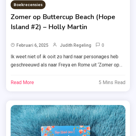
,
Boekrecensies
Zomer
Zomer op Buttercup Beach (Hope
&
Island #2) – Holly Martin
Keuning
0
Tagged
Februari 6, 2025
Judith Regeling
Boekenreeks
Ik weet niet of ik ooit zo hard naar personages heb
,
geschreeuwd als naar Freya en Rome uit ‘Zomer op
Boekrecensi
Buttercup Beach’ van Holly Martin. Benieuwd waarom?
,
Ik vertel je er meer over! Freya is al twee jaar
Read More
5 Mins Read
Deel
hopeloos verliefd op haar beste vriend Rome. Ze
Twee
doet haar best haar gevoelens verborgen te houden,
,
maar […]
Hope
Island
,
Recensie