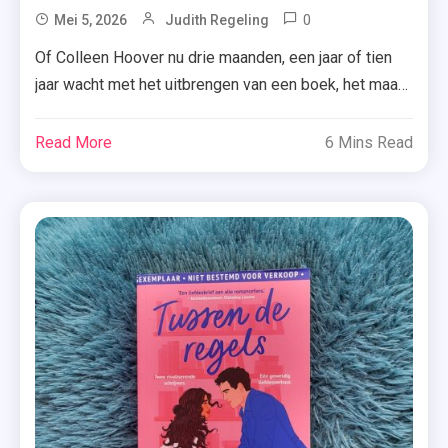
0
Tagged
Mei 5, 2026
Judith Regeling
Colleen
Of Colleen Hoover nu drie maanden, een jaar of tien
Hoover
jaar wacht met het uitbrengen van een boek, het maakt
,
mij eigenlijk weinig uit. Ik blijf fan van haar schrijfstijl
Recensie
en haar (vaak verrassende) plotwendingen weten me
Read More
6 Mins Read
,
keer op keer te pakken. Maar geldt dat ook voor
Spannende
‘Woman down’? Na felle kritiek op haar laatste […]
Roman
,
Woman
Down
,
Zomer
&
Keuning