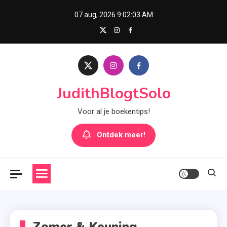
Skip
07 aug, 2026
9:02:04 AM
to
content
JudithBlogtSolo
Voor al je boekentips!
Ontdek meer!
Zomer & Keuning