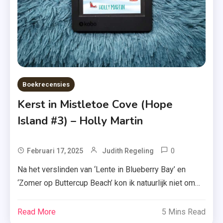
,
Variation
,
Zomer
&
Keuning
Boekrecensies
Kerst in Mistletoe Cove (Hope
Island #3) – Holly Martin
0
Tagged
Februari 17, 2025
Judith Regeling
Boekenreek
Na het verslinden van ‘Lente in Blueberry Bay’ en
,
‘Zomer op Buttercup Beach’ kon ik natuurlijk niet om
Derde
het derde deel van Holly Martins meeslepende Hope
Deel
Island-reeks heen: ‘Kerst op Mistletoe Cove.
Read More
5 Mins Read
,