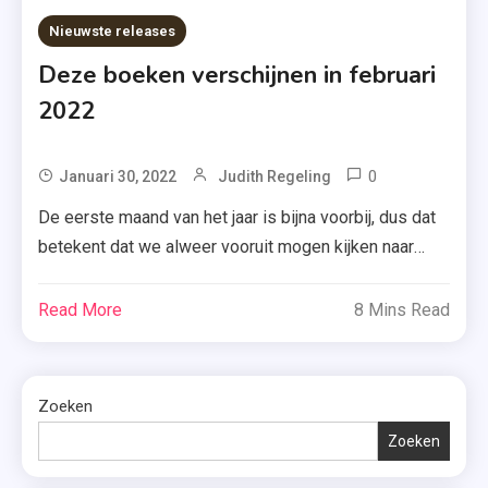
,
Nieuwste releases
Londen
Deze boeken verschijnen in februari
&
Seattle
2022
,
Misverstand
0
Tagged
Januari 30, 2022
Judith Regeling
In De Urban
Briefpost
Jungle
De eerste maand van het jaar is bijna voorbij, dus dat
,
,
betekent dat we alweer vooruit mogen kijken naar
Chantal
Zomer
februari 2022. Ben je dus benieuwd welke boeken er
Claassen
&
dan verschijnen? Ik laat je hieronder alvast een toffe
Read More
8 Mins Read
,
Keuning
selectie zien. Romans Deel één Luitingh-Sijthoff ~
Eigenlijk
Z&K ~ ~ Boekerij ~ Uitgeverij de Fontein 8 februari:
Helemaal
‘Het […]
Niet
Zoeken
Goed
Zoeken
,
Februari