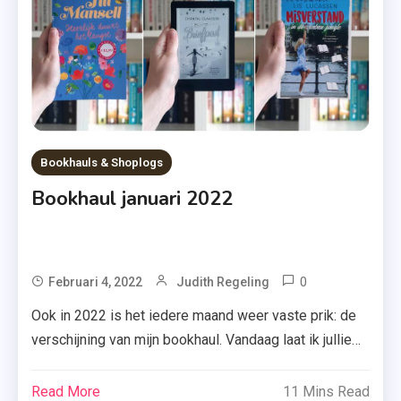
Verhaal
,
Zomer
&
Keuning
Bookhauls & Shoplogs
Bookhaul januari 2022
0
Tagged
Februari 4, 2022
Judith Regeling
Alexandria
Ook in 2022 is het iedere maand weer vaste prik: de
Bellefleur
verschijning van mijn bookhaul. Vandaag laat ik jullie
,
daarom zien welke boeken ik kocht of kreeg in januari
Bookhaul
2022. Kijk je mee? Scroll dan maar snel naar beneden.
Read More
11 Mins Read
Januari