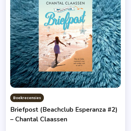
Derde
Deel
,
Feelgoodroman
,
Flessenpost
,
Hoek
Van
Holland
,
Luchtpost
,
Boekrecensies
Recensie
Briefpost (Beachclub Esperanza #2)
,
– Chantal Claassen
Zomer
&