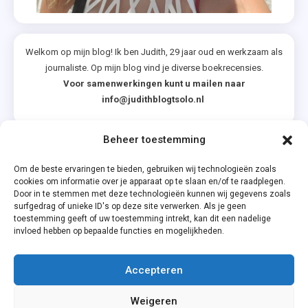
,
The
House
Welkom op mijn blog! Ik ben Judith, 29 jaar oud en werkzaam als
Of
journaliste. Op mijn blog vind je diverse boekrecensies.
Books
Voor samenwerkingen kunt u mailen naar
info@judithblogtsolo.nl
,
Uitgeverij
De
Beheer toestemming
Categorieën
Fontein
Om de beste ervaringen te bieden, gebruiken wij technologieën zoals
,
cookies om informatie over je apparaat op te slaan en/of te raadplegen.
Uitgeverij
Door in te stemmen met deze technologieën kunnen wij gegevens zoals
surfgedrag of unieke ID's op deze site verwerken. Als je geen
Volt
toestemming geeft of uw toestemming intrekt, kan dit een nadelige
,
invloed hebben op bepaalde functies en mogelijkheden.
Zomer
&
Accepteren
Keuning
Privacyverklaring
Weigeren