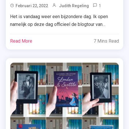
Keuning
1
Tagged
Februari 22, 2022
Judith Regeling
Beachclub
Het is vandaag weer een bijzondere dag. Ik open
Esperanza
namelijk op deze dag officieel de blogtour van
,
‘Briefpost’ van Chantal Claassen. Benieuwd of dit
Blogtour
tweede deel in de Beachclub Esparanze-reeks de
Read More
7 Mins Read
,
moeite waard is? Ik vertel je er hieronder alles over.
Boek
Na haar studie is Kaat blijven hangen bij haar bijbaan in
,
de beachclub. Als […]
Briefpost
,
Chantal
Claassen
,
Flessenpost
,
Recensie
,