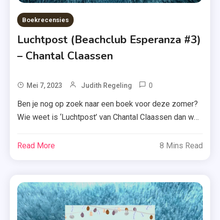
Boekrecensies
Luchtpost (Beachclub Esperanza #3)
– Chantal Claassen
0
Tagged
Mei 7, 2023
Judith Regeling
Beachclub
Ben je nog op zoek naar een boek voor deze zomer?
Esperanza
Wie weet is ‘Luchtpost’ van Chantal Claassen dan wel
,
iets voor jou, het derde deel in haar zonnige en
Boekenreeks
fleurige Beachclub Esperanza-reeks. Meer weten?
Read More
8 Mins Read
,
Lees dan maar snel door. Als ze kort achter elkaar
Briefpost
haar baan, appartement én relatie kwijtraakt, besluit
,
Babs haar vader […]
Chantal
Claassen
,