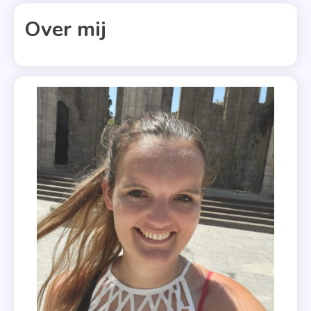
2022
Over mij
,
Geen
Weg
Terug
,
Julie
Van
Espen
,
Nieuwe
Boeken
,
Romans
,
Roni
Loren