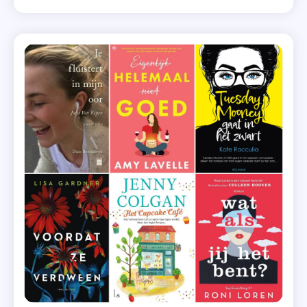
Londen & Seattle – Alexandria Bellefleur ‘Londen &
2022
Seattle’ van Alexandria Bellefleur gaat over Brendon,
,
die […]
Briefpost
,
Chantal
Claassen
,
Heerlijk
Duurt
Het
Langst
,
Jill
Mansell
,
Lis
Lucassen