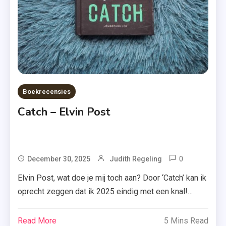
,
Uitgeverij
De
Fontein
Boekrecensies
Catch – Elvin Post
0
Tagged
December 30, 2025
Judith Regeling
Catch
Elvin Post, wat doe je mij toch aan? Door ‘Catch’ kan ik
,
oprecht zeggen dat ik 2025 eindig met een knal!
Elvin
Roos is in de wolken als ze Noah leert kennen via
Post
Catch, een populaire jongerenapp. Hoewel ze elkaar
Read More
5 Mins Read
,