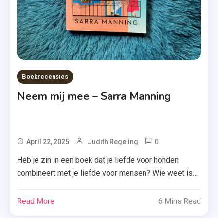
Politie
Niet
Betreden
,
Recensie
,
Boekrecensies
Recensie-
Neem mij mee – Sarra Manning
Exemplaar
,
Uitgeverij
De
0
Tagged
April 22, 2025
Judith Regeling
Fontein
Feelgoodroma
Heb je zin in een boek dat je liefde voor honden
,
combineert met je liefde voor mensen? Wie weet is
Honden
‘Neem mij mee’ van Sarra Manning dan wel precies
,
wat je zoekt! Margot en Will ontmoeten elkaar bij het
Read More
6 Mins Read
Neem
plaatselijke asiel, waar ze dankzij een reeks