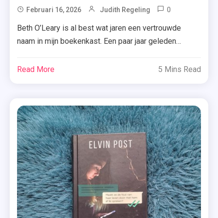
0
Tagged
Februari 16, 2026
Judith Regeling
Beth
Beth O’Leary is al best wat jaren een vertrouwde
O'Leary
naam in mijn boekenkast. Een paar jaar geleden
,
genoot ik immers echt van ‘Veel liefs’, terwijl ik kort
De
daarna net wat minder onder de indruk was van ‘De
Read More
5 Mins Read
Wake-
roadtrip’. Toch begon ik met een grotendeels open
Upcall
blik aan ‘De wake-upcall’. Zou dit boek mij echt weten
,
[…]
Enemies-
To-
Lovers
,
Feelgoodr
,
Recensie
,
Roman