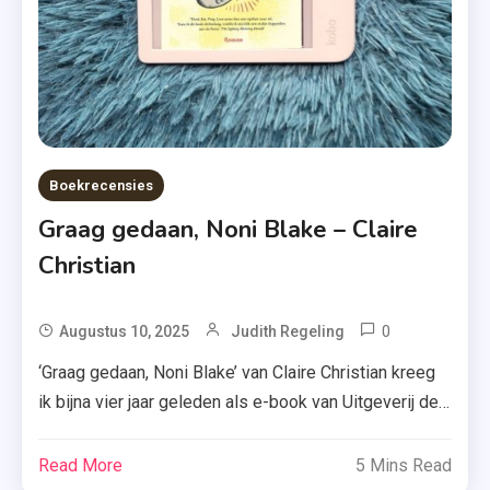
,
Wij
Leugenaars
,
Young
Adult
Boekrecensies
Graag gedaan, Noni Blake – Claire
Christian
0
Tagged
Augustus 10, 2025
Judith Regeling
Erotisch
‘Graag gedaan, Noni Blake’ van Claire Christian kreeg
,
ik bijna vier jaar geleden als e-book van Uitgeverij de
Graag
Fontein. Het duurde even voordat ik eraan begon,
Gedaan
maar inmiddels weet ik precies wat ik ervan vind.
Read More
5 Mins Read
,