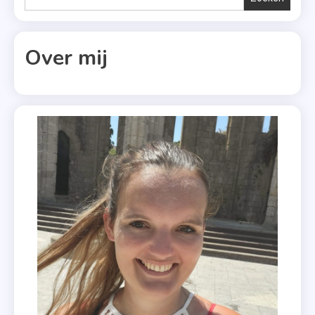
,
Ruth
Kelly
Over mij
,
Thriller
,
Uitgeverij
De
Fontein
,
Vier
Sterren