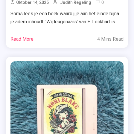
0
Tagged
Oktober 14, 2025
Judith Regeling
E.
Soms lees je een boek waarbij je aan het einde bijna
Lockhart
je adem inhoudt. ‘Wij leugenaars’ van E. Lockhart is
,
zo’n boek. Ik wist van tevoren al wel dat ik me mocht
Recensie-
voorbereiden op een wending, maar dit plot zag zelfs
Read More
4 Mins Read
Exemplaar
ik niet aankomen! Wij zijn Sinclairs. Niemand komt
,
iets tekort. Niemand heeft het ooit […]
Uitgeverij
De
Fontein
,
Uitgeverij
Rainbow
,
We
Were
Liars