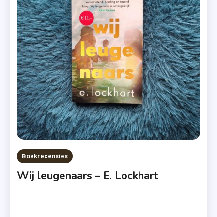
Jeugdthril
,
Middelbar
School
,
Recensie-
Exemplaa
,
Uitgeverij
De
Fontein
Boekrecensies
Wij leugenaars – E. Lockhart