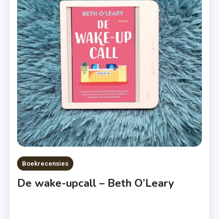
,
Rosie
Mullender
,
Timeloop
,
Uitgeverij
De
Fontein
,
Vier
Sterren
Boekrecensies
De wake-upcall – Beth O’Leary