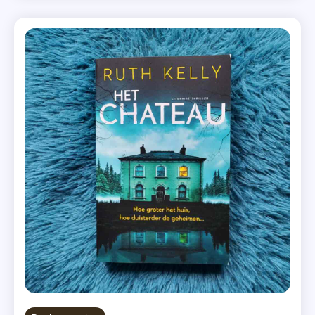
Mij
misverstanden allebei dezelfde hond komen
Mee
adopteren: de schuwe maar […]
,
Recensie
,
Recensie-
Exemplaar
,
Roman
,
Sarra
Manning
,
Uitgeverij
De
Fontein