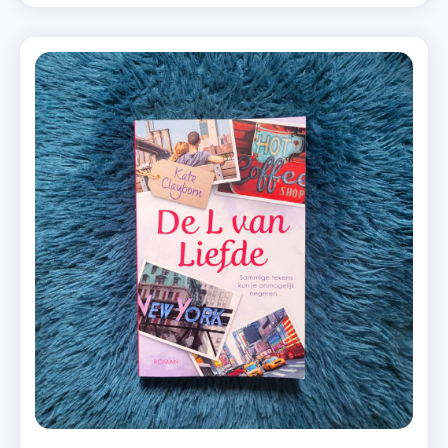
Natuurlijk deel ik dat graag! Noni Blake heeft besloten
Graag
dat ze niet de rest van haar leven stil kan blijven […]
Gedaan
Noni
Blake
,
Noni
Blake
,
Paperback
,
Recensie
,
Recensie-
Exemplaar
,
Roman
,