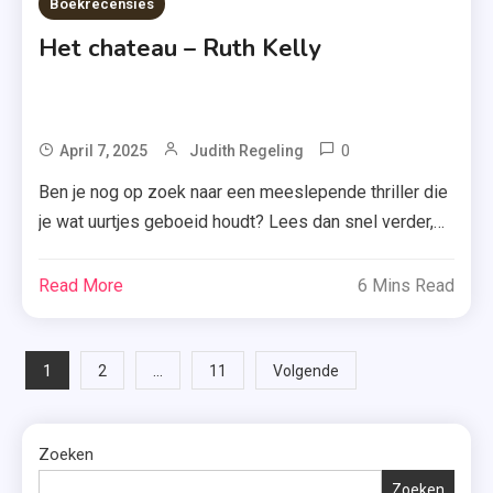
Boekrecensies
Het chateau – Ruth Kelly
0
Tagged
April 7, 2025
Judith Regeling
Boek
Ben je nog op zoek naar een meeslepende thriller die
,
je wat uurtjes geboeid houdt? Lees dan snel verder,
Frankrijk
want ik vertel je hieronder alles over ‘Het chateau’ van
,
Ruth Kelly. Wanneer influencers Adele en Jack een
Read More
6 Mins Read
Het
crowdfundingvideo plaatsen, biedt een mysterieuze
Chateau
weldoener aan een oud Frans kasteel voor hen te
,
Berichten
kopen. Het is de […]
1
…
2
11
Volgende
Mysterie
paginering
,
Recensie-
Zoeken
Exemplaar
Zoeken