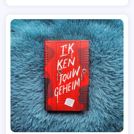
nog nooit hebben ontmoet, begrijpt hij haar als geen
Jeugdthril
ander en Roos wil hem dolgraag ontmoeten. […]
,
Politie
Niet
Betreden
,
Recensie-
Exemplaar
,
Uitgeverij
De
Fontein
,
Vier
Sterren