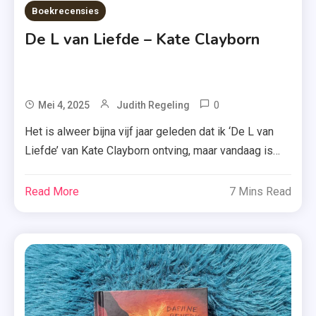
Uitgeverij
Boekrecensies
De
De L van Liefde – Kate Clayborn
Fontein
0
Tagged
Mei 4, 2025
Judith Regeling
Boek
Het is alweer bijna vijf jaar geleden dat ik ‘De L van
,
Liefde’ van Kate Clayborn ontving, maar vandaag is
De L
het dan eindelijk zover: de dag dat ik jullie ga vertellen
Van
wat ik van dit boek vind. Lees je mee? Meg heeft een
Read More
7 Mins Read
Liefde
bloeiende carrière als ‘handletteraar voor de sterren’ –
,
ze creëert handgemaakte agenda’s, […]
Handletteraar
,
Kate
Clayborn
,