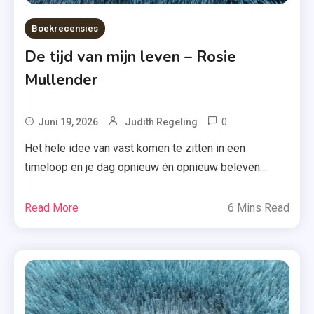
Boekrecensies
De tijd van mijn leven – Rosie
Mullender
0
Tagged
Juni 19, 2026
Judith Regeling
De
Het hele idee van vast komen te zitten in een
Tijd
timeloop en je dag opnieuw én opnieuw beleven
Van
kennen we inmiddels als geen ander. Maar hoe pakt
Mijn
dat uit in ‘De tijd van mijn leven’ van Rosie Mullender?
Read More
6 Mins Read
Leven
Vandaag vertel ik je er meer over. Deze vrijdag de 13e
,
was géén succes. Jess raakt op […]
Recensie-
Exemplaar
,
Roman