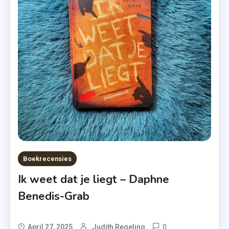
Recensie
,
Roman
,
Uitgeverij
De
Fontein
Boekrecensies
Ik weet dat je liegt – Daphne
Benedis-Grab
0
Tagged
April 27, 2025
Judith Regeling