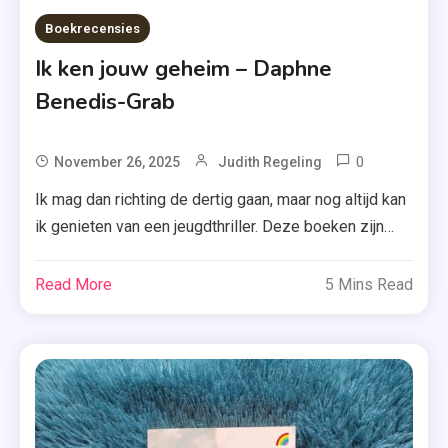
Boekrecensies
Ik ken jouw geheim – Daphne
Benedis-Grab
0
Tagged
November 26, 2025
Judith Regeling
Boek
Ik mag dan richting de dertig gaan, maar nog altijd kan
,
ik genieten van een jeugdthriller. Deze boeken zijn
Daphne
vaak luchtig geschreven, niet te dik en leveren toch
Benedis-
een paar uurtjes fijne spanning op. Geldt dat ook voor
Read More
5 Mins Read
Grab
‘Ik ken jouw geheim’ van Daphne Benedis-Grab? Het
,
antwoord is gelukkig: ja. Wanneer Owen, Gemma, Ally
Ik Ken
en […]
Jouw
Geheim
,