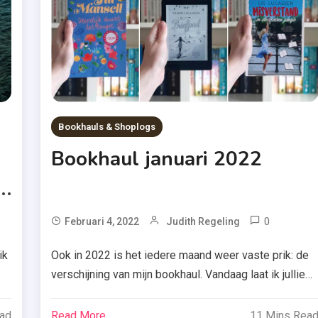
,
Written
le
In The
Stars
nda
,
Zomer
&
Bookhauls & Shoplogs
ot
Keuning
Bookhaul januari 2022
a
ia
ing
lenge
Tagged
0
Tagg
Februari 4, 2022
Judith Regeling
exandria
Alexand
ik
Ook in 2022 is het iedere maand weer vaste prik: de
llefleur
Bellefle
verschijning van mijn bookhaul. Vandaag laat ik jullie
en
,
e
en
daarom zien welke boeken ik kocht of kreeg in januari
eel
Bookha
s
ar
2022. Kijk je mee? Scroll dan maar snel naar beneden.
wee
Januari
ead
Read More
11 Mins Rea