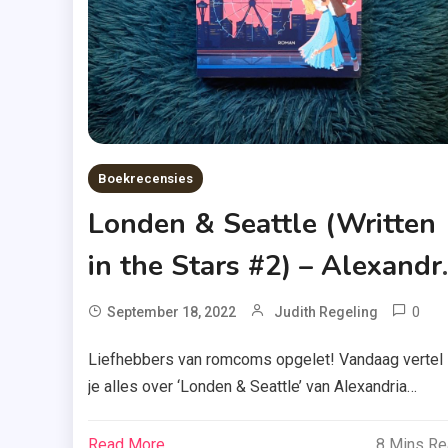
&
Seatt
,
Luci
Riley
,
Boekrecensies
Marg
&
Londen & Seattle (Written
Olivi
in the Stars #2) – Alexandr
,
Read
Bellefleur
Chal
0
September 18, 2022
Judith Regeling
2022
Al
Liefhebbers van romcoms opgelet! Vandaag vertel 
,
Be
je alles over ‘Londen & Seattle’ van Alexandria
Writt
,
In Th
Bellefleur. Benieuwd of dit tweede boek in de Writt
D
Star
in the stars-reeks mij kon overtuigen? Lees dan ma
T
Read More
8 Mins R