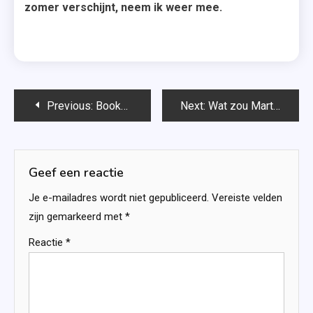
zomer verschijnt, neem ik weer mee.
Bericht
Previous:
Bookhaul maart 2019
Next:
Wat zou Martin doen? – Nic Stone
navigatie
Geef een reactie
Je e-mailadres wordt niet gepubliceerd.
Vereiste velden
zijn gemarkeerd met
*
Reactie
*