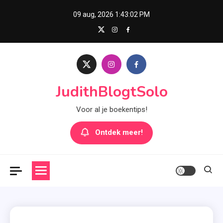
Skip
09 aug, 2026
1:43:03 PM
to
content
JudithBlogtSolo
Voor al je boekentips!
Ontdek meer!