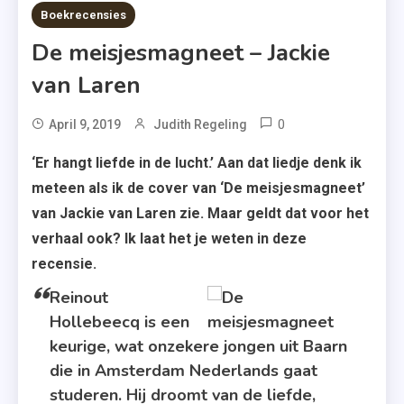
9 MINS READ
Boekrecensies
De meisjesmagneet – Jackie
van Laren
0
Tagged
April 9, 2019
Judith Regeling
Boekerij
‘Er hangt liefde in de lucht.’ Aan dat liedje denk ik
,
meteen als ik de cover van ‘De meisjesmagneet’
De
van Jackie van Laren zie. Maar geldt dat voor het
Eilandliefde-
verhaal ook? Ik laat het je weten in deze
Serie
recensie.
,
De
Reinout
Meisjesmagneet
Hollebeecq is een
,
keurige, wat onzekere jongen uit Baarn
Jackie
die in Amsterdam Nederlands gaat
Van
studeren. Hij droomt van de liefde,