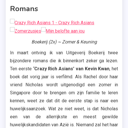
De
Romans
Gaten
,
Mary
Higgins
Clark
Boekerij (2x) ~ Zomer & Keuning
,
In maart ontving ik van Uitgeverij Boekerij twee
Mijn
bijzondere romans die ik binnenkort zeker ga lezen.
Belofte
Ten eerste
‘Crazy Rich Asians’ van Kevin Kwan
, het
Aan
boek dat vorig jaar is verfilmd. Als Rachel door haar
Jou
vriend Nicholas wordt uitgenodigd een zomer in
,
Singapore door te brengen om zijn familie te leren
Riverdale
kennen, weet ze dat dit de eerste stap is naar een
,
huwelijksaanzoek. Wat ze niet weet, is dat Nicholas
Wilder
,
een van de allerrijkste en meest gewilde
Zomer
huwelijkskandidaten van Azië is. Niemand zal het haar