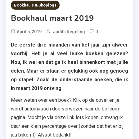
4 MINS READ
Bookhauls & Shoplogs
Bookhaul maart 2019
0
Tagged
April 5, 2019
Judith Regeling
Boekerij
De eerste drie maanden van het jaar zijn alweer
,
voorbij. Heb je al veel leuke boeken gelezen?
Bookhaul
Nou, ik wel en dat ga ik heel binnenkort met jullie
Maart
delen. Maar er staan er gelukkig ook nog genoeg
2019
op stapel. Zoals de onderstaande boeken, die ik
,
in maart 2019 ontving.
Crazy
Rich
Meer weten over een boek? Klik op de cover en je
Asians
wordt automatisch doorverwezen naar de bol.com-
,
pagina. Mocht je via deze link iets kopen, ontvang ik
Ik
daar een klein percentage over (zonder dat het er bij
Houd
jou bijkomt). Alvast bedankt!
Je In