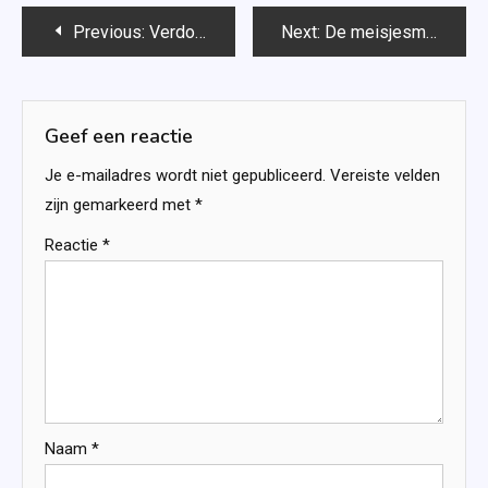
Bericht
Previous:
Verdoemd – Mariska Overman
Next:
De meisjesmagneet – Jackie van Laren
navigatie
Geef een reactie
Je e-mailadres wordt niet gepubliceerd.
Vereiste velden
zijn gemarkeerd met
*
Reactie
*
Naam
*