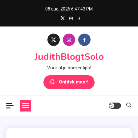
Skip
08 aug, 2026
6:47:44 PM
to
content
JudithBlogtSolo
Voor al je boekentips!
Ontdek meer!