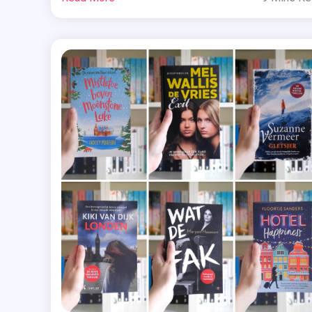
jongeren krijgen in hun vakantiehuis een bericht. De
Wa
anonieme afzender waarschuwt dat ze binnen
De
moeten […]
Vr
,
Re
,
Re
Ex
,
Sp
,
Thr
,
Ui
De
Fo