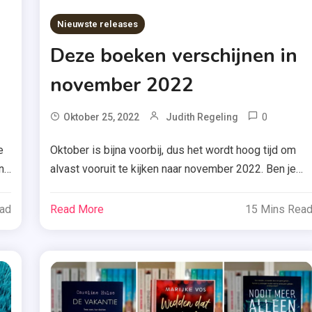
,
Nieuwste releases
Nov
2022
Deze boeken verschijnen in
,
november 2022
Read
Chal
,
agged
0
Tag
Oktober 25, 2022
Judith Regeling
Rece
kenpost
Boekeri
e
Oktober is bijna voorbij, dus het wordt hoog tijd om
,
n
alvast vooruit te kijken naar november 2022. Ben je
Chantal
khaul
benieuwd welke boeken er dan verschijnen? Ik neem
Claass
ze hieronder uitgebreid met je door! Meer op zoek
ead
Read More
15 Mins Rea
,
i
naar iets anders? Check dan de Boeken top 10 van
Dani
ins
a
Boekenwereld.com Romans Deel één Boekerij ~
Atkins
Zomer & Keuning […]
,
Humber
el
Tan