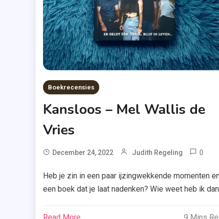
Toxic
,
Uitgeveri
De
Fontein
Boekrecensies
Kansloos – Mel Wallis de
Vries
0
December 24, 2022
Judith Regeling
Je
Heb je zin in een paar ijzingwekkende momenten e
,
een boek dat je laat nadenken? Wie weet heb ik dan
Ka
vandaag wel een tip voor jou. Lees snel verder wat 
,
van ‘Kansloos’ van Mel Wallis de Vries vond. Zes
Read More
9 Mins R
Me