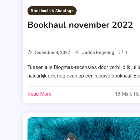
Bookhauls & Shoplogs
Bookhaul november 2022
1
T
December 4, 2022
Judith Regeling
Boe
Tussen alle Blogmas-recensies door verblijd ik julli
,
natuurlijk ook nog even op een nieuwe bookhaul. Be
Boo
je dus benieuwd welke boeken ik kocht en kreeg in
,
november 2022? Scroll dan snel door. Wat de fak –
Read More
18 Mins R
Dan
Maryam Hassouni Maryam Hassouni, die op haar
Atk
vijftiende furore maakte met de televisieserie Duny
,
en Desie, won voor haar […]
Een
Hem
Vol