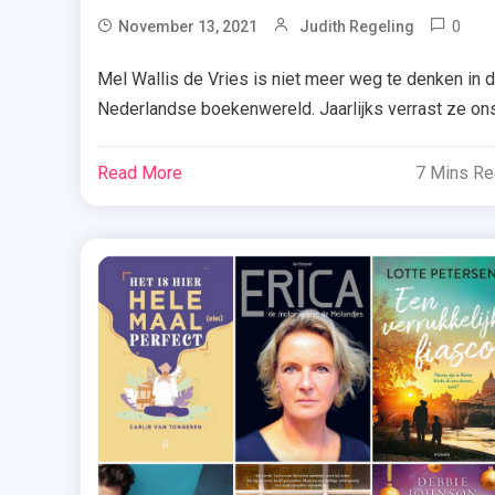
,
0
November 13, 2021
Judith Regeling
Uitg
Bo
De
Mel Wallis de Vries is niet meer weg te denken in 
,
Fon
Nederlandse boekenwereld. Jaarlijks verrast ze on
Fo
met een nieuw boek (zoals dit jaar met Kansloos) e
Je
één ding staat dan altijd vast: ik wil ‘m lezen. Ben je
Read More
7 Mins R
,
dus benieuwd wat ik van haar vorig jaar uitgebracht
Je
boek ‘Vlucht’ vond? Ik vertel je […]
,
Me
Wa
De
Vr
,
On
,
Re
Ex