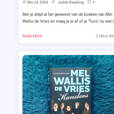
0
Tagge
Mei 24, 2024
Judith Regeling
Boekrece
Ben je altijd al fan geweest van de boeken van Mel
,
Wallis de Vries en vraag je je af of je ‘Toxic’ nu wel 
Hardcov
niet moet lezen? Wie weet kan ik je dan een handje
,
helpen! Sommige geheimen zijn dodelijk… Een dag
Read More
5 Mins R
Jeugd
voor haar zeventiende verjaardag verdwijnt Charlie.
,
Niemand weet waar ze is. Ze […]
Jeugdthri
,
Mel
Wallis
De
Vries
,
Recensie
Exemplaa
,