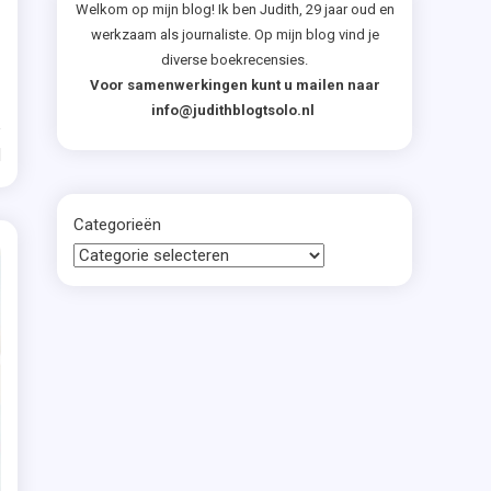
d
Welkom op mijn blog! Ik ben Judith, 29 jaar oud en
werkzaam als journaliste. Op mijn blog vind je
diverse boekrecensies.
Voor samenwerkingen kunt u mailen naar
info@judithblogtsolo.nl
d
iller
Categorieën
e
e-
ar