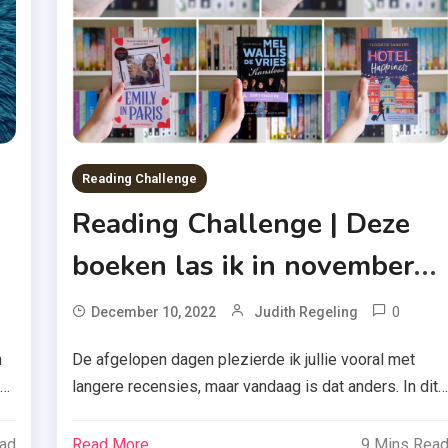
,
Spannen
Boek
j
,
Uitgeveri
De
Fontein
Reading Challenge
Reading Challenge | Deze
boeken las ik in november
2022
Tagged
0
T
December 10, 2022
Judith Regeling
Emil
ugdthriller
n
De afgelopen dagen plezierde ik jullie vooral met
In
langere recensies, maar vandaag is dat anders. In dit
Pari
nsloos
ik
overzicht bespreek ik in het kort de boeken die ik las
,
in november 2022. Lees je mee? 56. Kerstgeluk
Floor
ead
Read More
9 Mins Rea
l