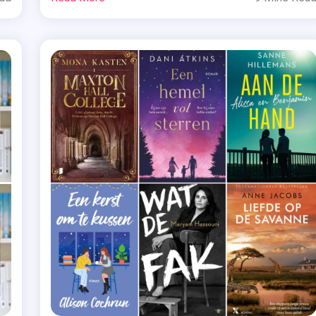
(Geluk #5) – Saskia M.N. Oudshoorn De laatste
Sand
llis
,
drukke maanden van het jaar zijn aangebroken in
Merwedam. Het restaurant […]
Kers
ies
,
Kort
censie
Rece
,
censie-
Mel
emplaar
Walli
De
anning
Vrie
,
iller
Nie
Mag 
tgeverij
Kers
Alle
ntein
Zijn