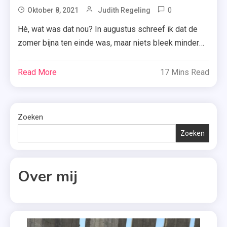
0
Tagged
Oktober 8, 2021
Judith Regeling
Best
Hè, wat was dat nou? In augustus schreef ik dat de
Of
zomer bijna ten einde was, maar niets bleek minder
YA
waar. Door de zonnige dagen in september 2021 las
,
ik maar mooi tien boeken. Benieuwd welke dat waren?
Read More
17 Mins Read
Boeken
Ik vertel je er vandaag alles over. 61. Leef, lach, loch
,
(North Ness Inn #1) – Vanessa […]
Caroline
Hulse
Zoeken
,
Zoeken
De
Vakantie
,
Over mij
Margje
Woodrow
,
Marijke