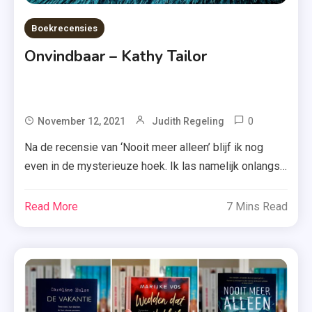
Boekrecensies
Onvindbaar – Kathy Tailor
0
Tagged
November 12, 2021
Judith Regeling
Best
Na de recensie van ‘Nooit meer alleen’ blijf ik nog
Of
even in de mysterieuze hoek. Ik las namelijk onlangs
YA
ook ‘Onvindbaar’ van Kathy Tailor. Benieuwd of dat
,
boek mij ook op het puntje van mijn stoel kreeg? Ik
Read More
7 Mins Read
Boek
vertel je er hieronder uitgebreid over. Freya begint het
,
nieuwe schooljaar op een kostschool in de bossen.
Boekrecen
[…]
,
Kathy
Tailor