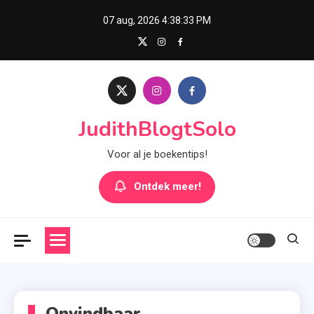
Skip
07 aug, 2026
4:38:34 PM
to
content
JudithBlogtSolo
Voor al je boekentips!
Ontdek meer!
Onvindbaar