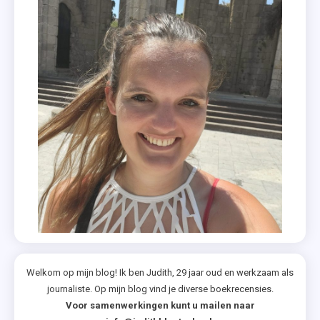
Vos
,
Mel
Wallis
De
Vries
,
Onvindbaar
,
Reading
Challenge
2021
,
Recensies
,
Welkom op mijn blog! Ik ben Judith, 29 jaar oud en werkzaam als
journaliste. Op mijn blog vind je diverse boekrecensies.
Wedden
Voor samenwerkingen kunt u mailen naar
Dat Ik