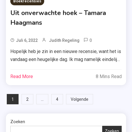
Boekrecensies
Uit onverwachte hoek – Tamara
Haagmans
0
Tagged
Juli 6, 2022
Judith Regeling
Feelgood
Hopelijk heb je zin in een nieuwe recensie, want het is
,
vandaag een heugelijke dag. Ik mag namelijk eindelijk
Gouden
delen wat ik vond van ‘Uit onverwachte hoek’, het
Televizier-
allernieuwste boek van feelgoodauteur Tamara
Read More
8 Mins Read
Ring Gala
Haagmans. Benieuwd? Lees dan maar snel door. In Uit
,
onverwachte hoek van Tamara Haagmans is Holly een
Luitingh-
Berichten
succesvolle fotograaf met een missie: […]
1
…
2
4
Volgende
Sijthoff
,
paginering
Recensie-
Zoeken
Exemplaar
Zoeken