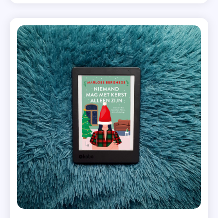
vertel je erover! Noëlle is gek op kerst. Ieder jaar op
Kerstboek
,
eerste kerstdag organiseert ze een diner voor […]
,
Welovefeelgood
Kerstrom
,
Langste
Kerst
Ooit
,
Lisette
Jonkman
,
Luitingh-
Sijthoff