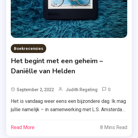
,
Roman
Boekrecensies
Het begint met een geheim –
Daniëlle van Helden
0
Tagged
September 2, 2022
Judith Regeling
Danielle
Het is vandaag weer eens een bijzondere dag. Ik mag
Van
jullie namelijk – in samenwerking met L.S. Amsterdam
Helden
– alles vertellen over ‘Het begint met een geheim’ van
,
Daniëlle van Helden. Scroll dus maar snel door. In Het
Read More
8 Mins Read
E-
begint met een geheim staat het leven van Suus al
Book