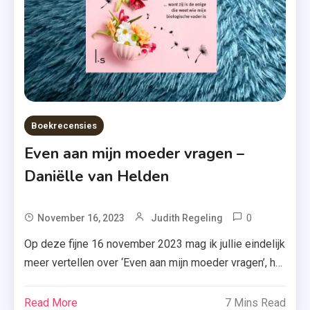
Books
,
Luitingh-
Sijthoff
,
Maren
Stoffels
Boekrecensies
,
Even aan mijn moeder vragen –
Uitgeverij
Daniëlle van Helden
De
Fontein
,
0
Tagged
November 16, 2023
Judith Regeling
Vi
Boekrecen
Op deze fijne 16 november 2023 mag ik jullie eindelijk
Keeland
,
meer vertellen over ‘Even aan mijn moeder vragen’, het
,
Danielle
nieuwste boek van Daniëlle van Helden. En ik beloof
Zomer
Van
&
je: dat wil je niet missen! Wat als je op zoek bent naar
Read More
7 Mins Read
Helden