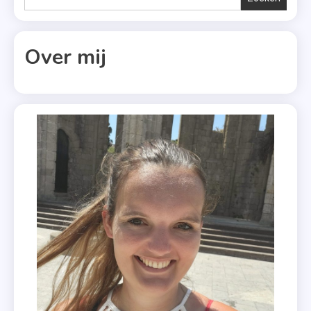
,
Roman
,
Over mij
Tamara
Haagmans
,
Uit
Onverwachte
Hoek