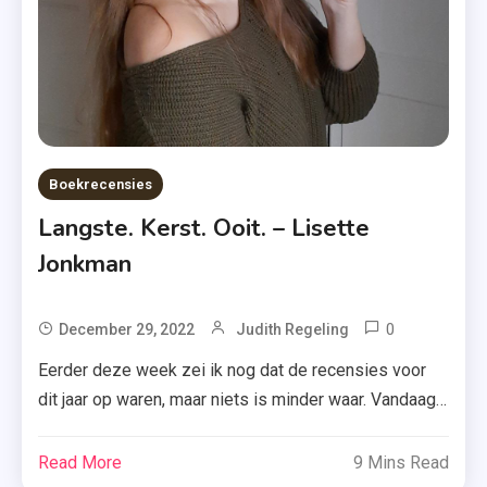
Only
,
Luitingh-
Sijthoff
,
Recensie
Boekrecensies
,
Recensie-
Langste. Kerst. Ooit. – Lisette
Exemplaar
Jonkman
,
Roman
0
Tagged
December 29, 2022
Judith Regeling
,
Feelgood
Romantiek
Eerder deze week zei ik nog dat de recensies voor
,
,
dit jaar op waren, maar niets is minder waar. Vandaag
Groundho
Vivian
wil ik het toch nog even hebben over ‘Langste. Kerst.
Day
Van
Ooit’ van Lisette Jonkman. Benieuwd waarom? Ik
Read More
9 Mins Read
,
Leeuwen