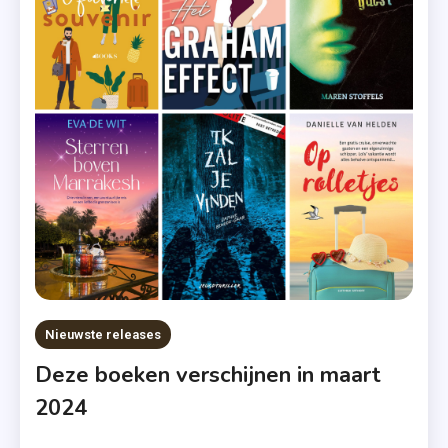
Amsterdam
,
Luitingh-
Sijthoff
,
Novelle
,
Op
Rolletjes
,
Recensie-
Exemplaar
Nieuwste releases
Deze boeken verschijnen in maart
2024