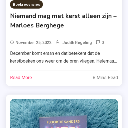
Boekrecensies
Niemand mag met kerst alleen zijn –
Marloes Berghege
0
Tagged
November 25, 2022
Judith Regeling
All
December komt eraan en dat betekent dat de
You
kerstboeken ons weer om de oren vliegen. Helemaal
Need
niet erg! Wil je dus weten of je ‘Niemand mag met
Is
kerst alleen zijn’ van Marloes Berghege moet lezen of
Read More
8 Mins Read
Love
beter kan overslaan? Ik vertel het je hieronder.
,
Niemand mag met kerst alleen zijn, punt. Toch besluit
Ebook
Josien een […]
,
Kerst
2022
,