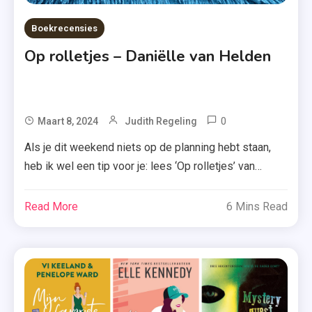
Boekrecensies
Op rolletjes – Daniëlle van Helden
0
Tagged
Maart 8, 2024
Judith Regeling
Danielle
Als je dit weekend niets op de planning hebt staan,
Van
heb ik wel een tip voor je: lees ‘Op rolletjes’ van
Helden
Daniëlle van Helden. Deze korte maar krachtige
,
novelle raakt je vast en zeker in je hart! In Op rolletjes
Read More
6 Mins Read
Digitaal
twijfelt Loïs geen moment wanneer ze door haar
,
oudere zus Esmee wordt uitgenodigd om mee […]
E-
Book
,
L.S.