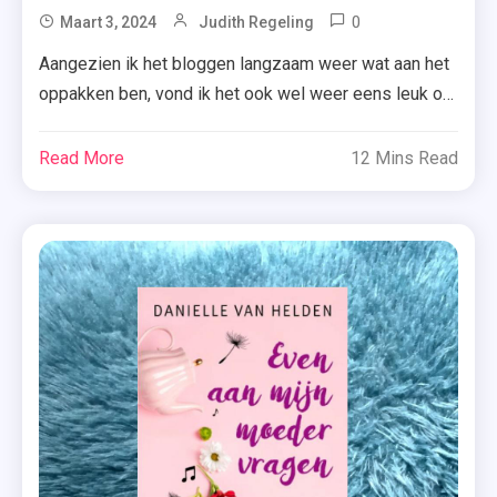
0
Tagged
Maart 3, 2024
Judith Regeling
Boeken
Aangezien ik het bloggen langzaam weer wat aan het
,
oppakken ben, vond ik het ook wel weer eens leuk om
Danielle
een overzicht met nieuwe boekrelases te maken. Kijk
Van
dan ook snel mee welke titels er in maart 2024
Read More
12 Mins Read
Helden
verschijnen én mijn aandacht hebben getrokken.
,
Benieuwd naar een boek? Klik dan op de cover en je
Elle
[…]
Kennedy
,
Eva
De
Wit
,
Leopold
,
Love