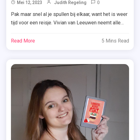
0
Tagged
Mei 12, 2023
Judith Regeling
Alle
Pak maar snel al je spullen bij elkaar, want het is weer
Wegen
tijd voor een reisje. Vivian van Leeuwen neemt alle
Leiden
lezers in haar debuut ‘Alle wegen leiden naar Rome
Naar
(en naar jou)’ namelijk mee naar… Rome. Stap je in?
Read More
5 Mins Read
Rome
Carlijn heeft haar hele leven alles volgens de regels
,
en binnen de lijntjes gedaan. Als […]
Alle
Wegen
Leiden
Naar
Rome
(en
Naar
Jou)
,
E-
Book