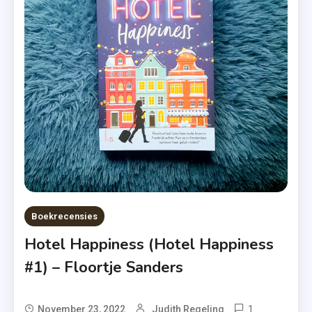
Kerstboek
,
Luitingh-
Sijthoff
,
Marloes
Berghege
,
Niemand
Mag Met
Kerst
Alleen
Boekrecensies
Zijn
Hotel Happiness (Hotel Happiness
,
Recensie-
#1) – Floortje Sanders
Exemplaa
,
1
Tagged
November 23, 2022
Judith Regeling