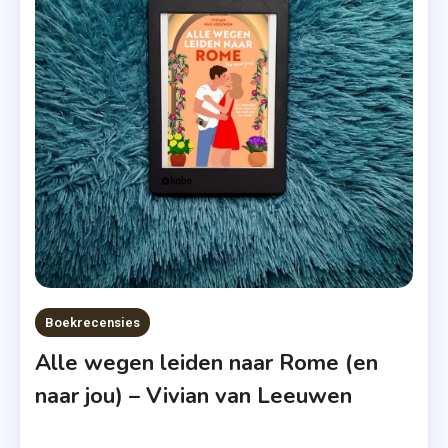
Love
Books
,
Luitingh-
Sijthoff
,
Nieuw
,
Slammed-
Reeks
,
Uitgeverij
De
Boekrecensies
Fontein
Alle wegen leiden naar Rome (en
,
naar jou) – Vivian van Leeuwen
Zomer
&
Keuning