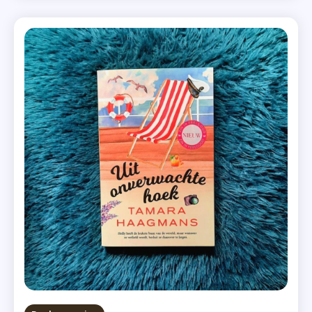
een tijdje stil. Ze werkt al jaren […]
,
Het
Begint
Met Een
Geheim
,
Kobo
Plus
,
Luitingh-
Sijthoff
,
Recensie-
Exemplaar
,
Romans