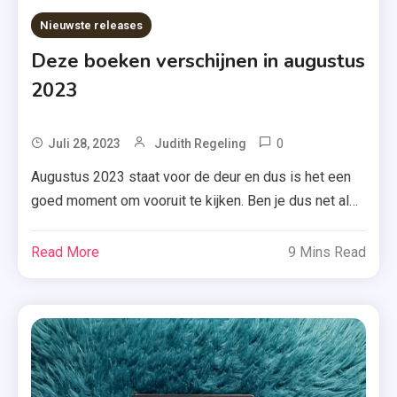
Sterren
Nieuwste releases
,
Deze boeken verschijnen in augustus
Ziekte Van
2023
Alzheimer
0
Tagged
Juli 28, 2023
Judith Regeling
Augustus
Augustus 2023 staat voor de deur en dus is het een
2023
goed moment om vooruit te kijken. Ben je dus net als
,
ik benieuwd welke boeken er gaan verschijnen? Scroll
Boekerij
dan maar snel naar beneden. Benieuwd naar een
Read More
9 Mins Read
,
boek? Klik dan op de cover en je komt automatisch op
Boekreleases
de juiste pagina op Boekenwereld.com. #affilate […]
,
Colleen
Hoover
,