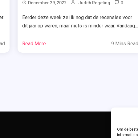
ged
0
T
December 29, 2022
Judith Regeling
Feel
et
Eerder deze week zei ik nog dat de recensies voor
,
dit jaar op waren, maar niets is minder waar. Vandaag
Gro
wil ik het toch nog even hebben over ‘Langste. Kerst.
ecensie
Day
Ooit’ van Lisette Jonkman. Benieuwd waarom? Ik
ead
Read More
9 Mins Rea
,
m
vertel je erover! Noëlle is gek op kerst. Ieder jaar op
ine
Kers
eerste kerstdag organiseert ze een diner voor […]
,
Kers
trick
,
tmas
Lang
Kers
Ooit
,
Liset
Jon
Om de beste
neeuwd
,
informatie o