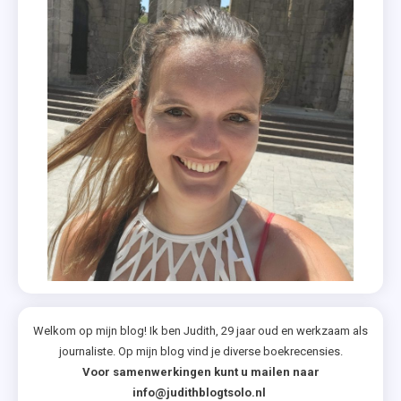
Verhoef
,
Maart
2019
,
Mary
Higgins
Clark
,
Riverdale
,
Ruth
Ware
,
Zomer
Welkom op mijn blog! Ik ben Judith, 29 jaar oud en werkzaam als
journaliste. Op mijn blog vind je diverse boekrecensies.
&
Voor samenwerkingen kunt u mailen naar
Keuning
info@judithblogtsolo.nl