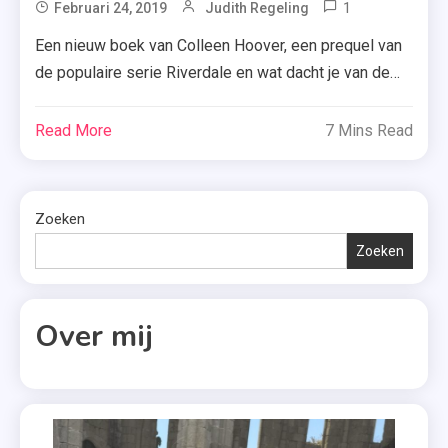
1
Tagged
Februari 24, 2019
Judith Regeling
,
After
Zomer
Een nieuw boek van Colleen Hoover, een prequel van
1
&
de populaire serie Riverdale en wat dacht je van de
,
Keuning
filmedities van ‘Crazy Rich Asians’ en ‘After’? Hopelijk
Boekerij
,
heb je genoeg gespaard de afgelopen maanden, want
Read More
7 Mins Read
,
Zomerzusjes
dit was het nog niet. Kijk snel mee welke boeken in
Carry
maart 2019 verschijnen én in ieder geval mijn
Slee
aandacht […]
,
Zoeken
Colleen
Zoeken
Hoover
,
Crazy
Over mij
Rich
Asians
,
Esther