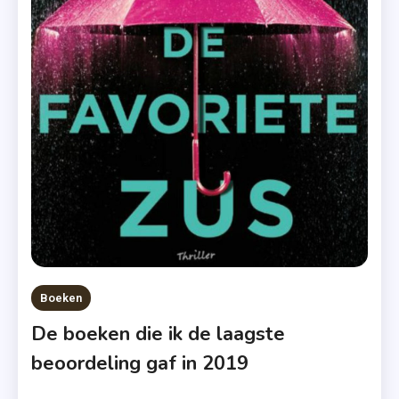
,
Netflix
,
Recensies
,
The
KIssing
Booth
,
The
KIssing
Booth 2
,
Boeken
Will
De boeken die ik de laagste
Ferell
beoordeling gaf in 2019