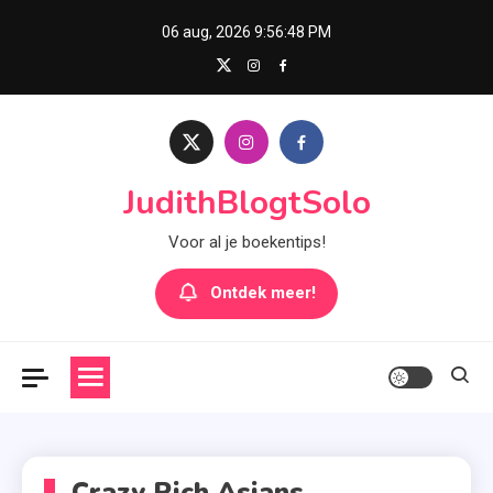
Skip
06 aug, 2026
9:56:48 PM
to
content
JudithBlogtSolo
Voor al je boekentips!
Ontdek meer!
Crazy Rich Asians