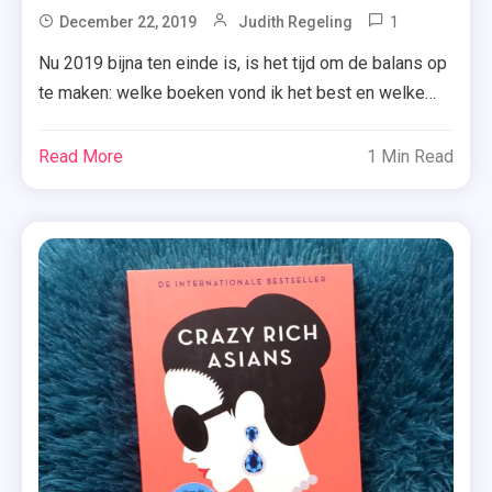
1
Tagged
December 22, 2019
Judith Regeling
2019
Nu 2019 bijna ten einde is, is het tijd om de balans op
,
te maken: welke boeken vond ik het best en welke
Boeken
het minst? Begrijp wel dat dit voor iedereen
,
verschillend kan zijn, dus het betekent niet
Read More
1 Min Read
Crazy
automatisch dat wat ik minder vond, jij ook minder
Rich
vindt. Maar vandaag laat ik je mijn minste […]
Asians
,
De
Favoriete
Zus
,
Ik
Weet
Wie
Je