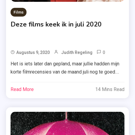
Films
Deze films keek ik in juli 2020
0
Tagged
Augustus 9, 2020
Judith Regeling
Crazy
Het is iets later dan gepland, maar jullie hadden mijn
Rich
korte filmrecensies van de maand juli nog te goed.
Asians
Benieuwd welke films ik heb gekeken in juli 2020 (en
,
stiekem eentje in augustus 2020) en wat ik daarvan
Read More
14 Mins Read
Eurovision
vond? Lees dan maar snel door. 1. Crazy Rich Asians
Song
CRAZY RICH ASIANS volgt de in New […]
Contest:
The Story
Of Fire
Saga