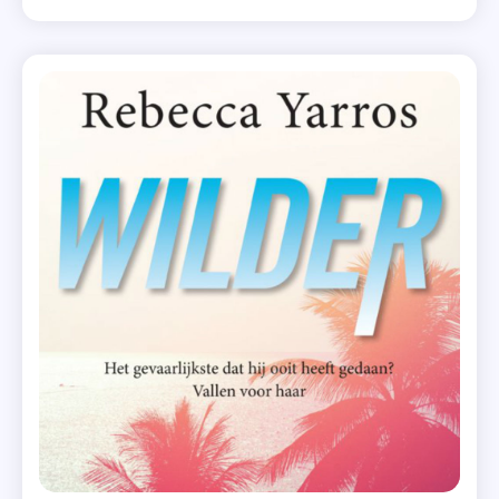
verfilmd) en vandaag laat ik jullie graag weten wat ik
,
daarvan vond. Kijk je mee? Als Rachel door haar
Kevin
vriend Nicholas […]
Kwan
,
Roman