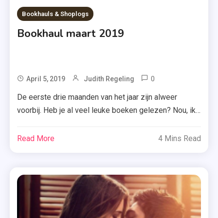
Bookhauls & Shoplogs
Bookhaul maart 2019
0
Tagged
April 5, 2019
Judith Regeling
Boekerij
De eerste drie maanden van het jaar zijn alweer
,
voorbij. Heb je al veel leuke boeken gelezen? Nou, ik
Bookhaul
wel en dat ga ik heel binnenkort met jullie delen. Maar
Maart
er staan er gelukkig ook nog genoeg op stapel. Zoals
Read More
4 Mins Read
2019
de onderstaande boeken, die ik in maart 2019 ontving.
,
Meer weten over een boek? Klik […]
Crazy
Rich
Asians
,
Ik