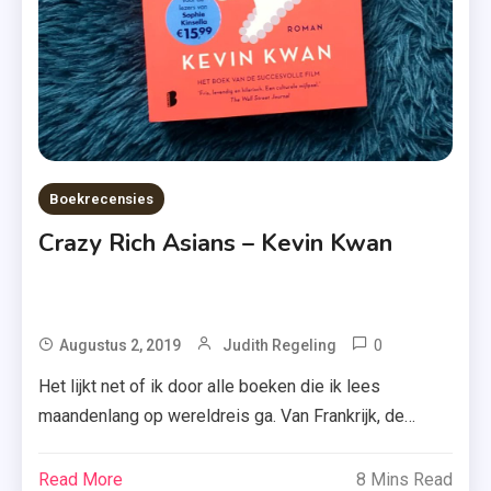
Bent
,
Lijstje
,
Minste
Boeken
,
Boekrecensies
Nova
Crazy Rich Asians – Kevin Kwan
,
Op De
Vlucht
,
0
Tagged
Augustus 2, 2019
Judith Regeling
Roman
Boekerij
Het lijkt net of ik door alle boeken die ik lees
,
,
maandenlang op wereldreis ga. Van Frankrijk, de
Thriller
Crazy
Verenigde Staten tot nu Singapore. Onlangs las ik
Rich
‘Crazy Rich Asians’ van Kevin Kwan (inmiddels al
Read More
8 Mins Read
Asians