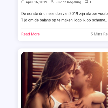
2019
1
Tagg
April 16, 2019
Judith Regeling
Februar
De eerste drie maanden van 2019 zijn alweer voorbi
2019
Tijd om de balans op te maken: loop ik op schema
,
met mijn Reading Challenge van 100 boeken of moe
Gelezen
ik nog flink doorlezen de komende negen maanden
Boeken
Read More
5 Mins R
Ik laat het je vandaag allemaal zien. Januari In janua
,
begon ik voor mijn gevoel rustig met 7 […]
Januari
2019
,
Maart
2019
,
Recensi