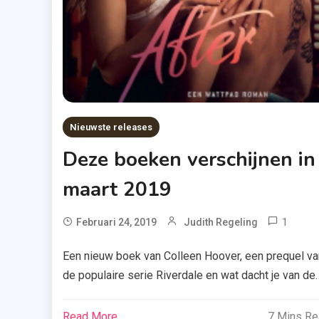
Nieuwste releases
Deze boeken verschijnen in
maart 2019
1
T
Februari 24, 2019
Judith Regeling
Afte
Een nieuw boek van Colleen Hoover, een prequel va
1
de populaire serie Riverdale en wat dacht je van de
,
filmedities van ‘Crazy Rich Asians’ en ‘After’? Hopeli
Boek
heb je genoeg gespaard de afgelopen maanden, wa
Read More
7 Mins R
,