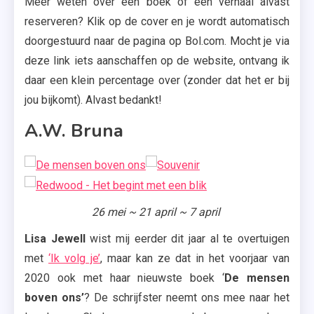
Meer weten over een boek of een verhaal alvast
Elle
reserveren? Klik op de cover en je wordt automatisch
Kennedy
doorgestuurd naar de pagina op Bol.com. Mocht je via
,
deze link iets aanschaffen op de website, ontvang ik
HarperColl
daar een klein percentage over (zonder dat het er bij
,
jou bijkomt). Alvast bedankt!
Hongerspe
,
A.W. Bruna
Kiera
Cass
,
Leopold
26 mei ~ 21 april ~ 7 april
,
LS
Lisa Jewell
wist mij eerder dit jaar al te overtuigen
Amsterda
met
‘Ik volg je’
, maar kan ze dat in het voorjaar van
,
2020 ook met haar nieuwste boek ‘
De mensen
Luitingh-
boven ons’
? De schrijfster neemt ons mee naar het
Sijthoff