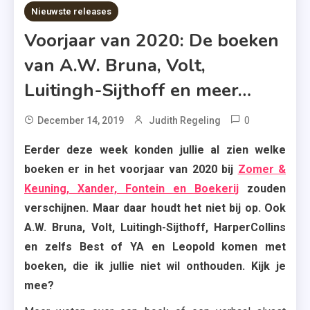
10 MINS READ
Nieuwste releases
Voorjaar van 2020: De boeken
van A.W. Bruna, Volt,
Luitingh-Sijthoff en meer…
0
Tagged
December 14, 2019
Judith Regeling
A.W.
Eerder deze week konden jullie al zien welke
Bruna
boeken er in het voorjaar van 2020 bij
Zomer &
,
Keuning, Xander, Fontein en Boekerij
zouden
Best
verschijnen. Maar daar houdt het niet bij op. Ook
Of
A.W. Bruna, Volt, Luitingh-Sijthoff, HarperCollins
YA
,
en zelfs Best of YA en Leopold komen met
De
boeken, die ik jullie niet wil onthouden. Kijk je
Beminde
mee?
,