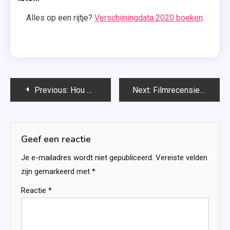
Alles op een rijtje?
Verschijningdata 2020 boeken
.
Bericht
Previous:
Hou me vast zoals ik was – Gaby Rasters
Next:
Filmrecensie: A Christmas Prince: The Royal Baby
navigatie
Geef een reactie
Je e-mailadres wordt niet gepubliceerd.
Vereiste velden
zijn gemarkeerd met
*
Reactie
*