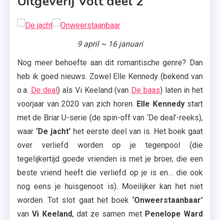
Uitgeverij Volt deel 2
9 april ~ 16 januari
Nog meer behoefte aan dit romantische genre? Dan
heb ik goed nieuws. Zowel Elle Kennedy (bekend van
o.a.
De deal
) als Vi Keeland (van
De baas
) laten in het
voorjaar van 2020 van zich horen.
Elle Kennedy
start
met de Briar U-serie (de spin-off van ‘De deal’-reeks),
waar
‘De jacht’
het eerste deel van is. Het boek gaat
over verliefd worden op je tegenpool (die
tegelijkertijd goede vrienden is met je broer, die een
beste vriend heeft die verliefd op je is en… die ook
nog eens je huisgenoot is). Moeilijker kan het niet
worden. Tot slot gaat het boek
‘Onweerstaanbaar’
van
Vi Keeland
, dat ze samen met
Penelope Ward