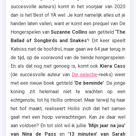
succesvolle auteurs) komt in het voorjaar van 2020
dan is het Best of YA wel. Je kunt namelijk alles uit je
handen laten vallen, want er komt een prequel van De
Hongerspelen van
Suzanne Collins
aan getiteld
‘The
Ballad of Songbirds and Snakes’
! Dit keer speelt
Katniss niet de hoofdrol, maar gaan we 64 jaar terug in
de tijd, op de vooravond van de tiende hongerspelen.
En als dat nog niet genoeg is, komt ook
Kiera Cass
(de succesvolle auteur van
De selectie
-reeks) weer
met een nieuw boek getiteld
‘De beminde’
. De jonge
koning zit helemaal niet te wachten op een
echtgenote, tot hij Hollis ontmoet. Maar terwijl hij haar
het hof maakt, realiseert Hollis zich dat het samen
gaat met een hoop verwachtingen. Kan ze daar wel
aan voldoen? En tot slot wil ik jullie
‘Mijn jaar na jou’
van Nina de Pass
en
’13 minuten’ van Sarah