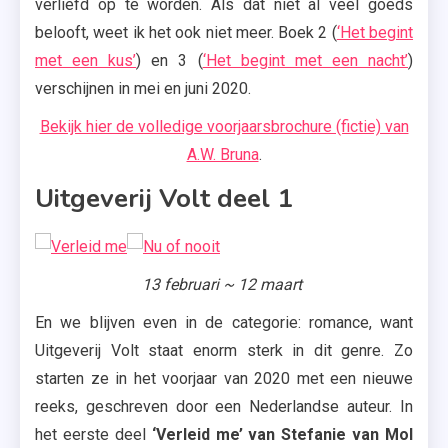
verliefd op te worden. Als dat niet al veel goeds
,
belooft, weet ik het ook niet meer. Boek 2 (
‘Het begint
Young &
met een kus’
) en 3 (
‘Het begint met een nacht’
)
Awesome
verschijnen in mei en juni 2020.
Bekijk hier de volledige voorjaarsbrochure (fictie) van
A.W. Bruna
.
Uitgeverij Volt deel 1
13 februari ~ 12 maart
En we blijven even in de categorie: romance, want
Uitgeverij Volt staat enorm sterk in dit genre. Zo
starten ze in het voorjaar van 2020 met een nieuwe
reeks, geschreven door een Nederlandse auteur. In
het eerste deel
‘Verleid me’ van Stefanie van Mol