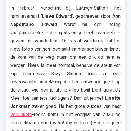
In februari verschijnt bij Luitingh-Sijthoff het
familieverhaal
‘Lieve Edward’
, geschreven door
Ann
Napolitano
. Edward wordt na een heftig
vliegtuigongeluk – die hij als enige heeft overleefd –
gezien als wonderkind. Op straat worden er uit het
niets foto’s van hem gemaakt en mensen blijven langs
de kant van de weg staan om een blik op hem te
werpen. Niets is meer normaal, behalve de steun van
zijn buurmeisje Shay. Samen doen ze een
onverwachte ontdekking, die hen antwoord geeft op
de vraag: wie ben je als je alles kwijt bent geraakt?
Meer toe aan iets luchtigers? Dan zit je met
Lisette
Jonkman
zeker goed. Na het grote succes van haar
Verkikkerd
-reeks komt in het voorjaar van 2020 de
Onbreekbaar-serie (over Abby en Ferdi) – die al goed
gelezen wordt via Kobo – uit in paperback met als