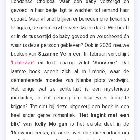
Londense Chelsea, waar een baby verzorgd en
,
gevoed in haar bedje ligt te wachten tot iemand haar
Suzanne
oppakt. Maar al snel blijken er beneden drie lichamen
Collins
te liggen, de mensen al enkele dagen dood. Wie heeft
,
er in de tussentijd de baby gevoed en verschoond én
Vi
Keeland
waar is deze persoon gebleven? Ook in 2020: nieuwe
,
boeken van
Suzanne Vermeer
. In februari verschijnt
Volt
‘Lentevuur’
en kort daarop volgt
‘Souvenir’
. Dat
,
laatste boek speelt zich af in Umbrië, waar de
Voorjaar
dementerende moeder van Nienke plots verdwijnt.
Van
Het enige wat ze achterlaat is een mysterieus
2020
medaillon, is dat genoeg om haar weer terug te
,
krijgen? Tot slot bij deze uitgeverij een boek in een
Voorjaars
heel ander genre: romantiek.
‘Het begint met een
2020
blik’ van Kelly Morgan
is het eerste deel in de
,
‘Redwood’-reeks, de serie over drie dierenartsen om
Voorjaars