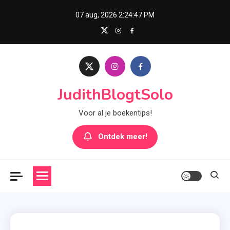
Skip
07 aug, 2026
2:24:48 PM
to
content
JudithBlogtSolo
Voor al je boekentips!
Ontdek meer!