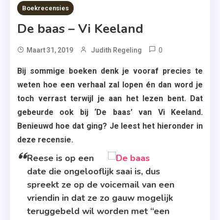
8 MINS READ
Boekrecensies
De baas – Vi Keeland
0
Tagged
Maart 31, 2019
Judith Regeling
De
Bij sommige boeken denk je vooraf precies te
Baas
weten hoe een verhaal zal lopen én dan word je
,
toch verrast terwijl je aan het lezen bent. Dat
Erotische
gebeurde ook bij ‘De baas’ van Vi Keeland.
Roman
Benieuwd hoe dat ging? Je leest het hieronder in
,
deze recensie.
In
De
Reese is op een
Lift
date die ongelooflijk saai is, dus
,
spreekt ze op de voicemail van een
New
vriendin in dat ze zo gauw mogelijk
Adult
teruggebeld wil worden met “een
,