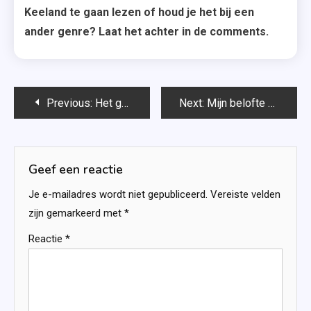
Keeland te gaan lezen of houd je het bij een
ander genre? Laat het achter in de comments.
Bericht
Previous:
Het geschenk – Marijke Verhoeven
Next:
Mijn belofte aan jou – Colleen Hoover
navigatie
Geef een reactie
Je e-mailadres wordt niet gepubliceerd.
Vereiste velden
zijn gemarkeerd met
*
Reactie
*