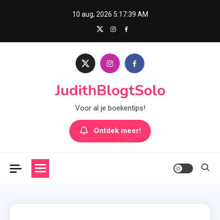
Skip
10 aug, 2026
5:17:40 AM
to
content
JudithBlogtSolo
Voor al je boekentips!
Ontdek meer!