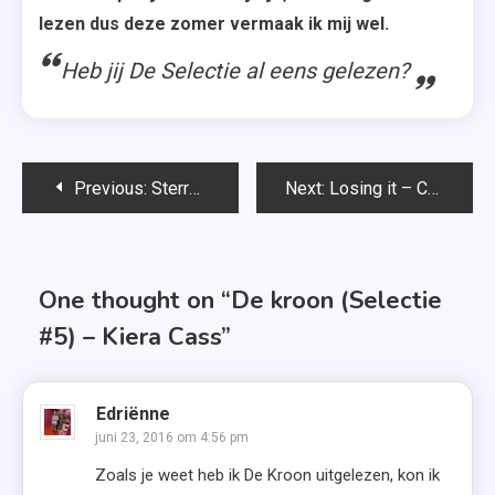
lezen dus deze zomer vermaak ik mij wel.
Heb jij De Selectie al eens gelezen?
Bericht
Previous:
Sterrenregen – Colleen Hoover
Next:
Losing it – Cora Carmack
navigatie
One thought on “
De kroon (Selectie
#5) – Kiera Cass
”
Edriënne
juni 23, 2016 om 4:56 pm
Zoals je weet heb ik De Kroon uitgelezen, kon ik