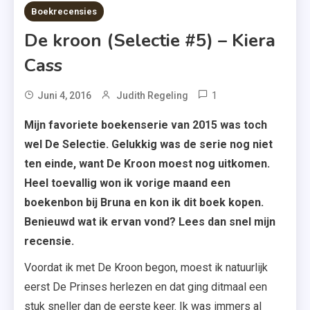
5 MINS READ
Boekrecensies
De kroon (Selectie #5) – Kiera
Cass
1
Tagged
Juni 4, 2016
Judith Regeling
De
Mijn favoriete boekenserie van 2015 was toch
Kroon
wel De Selectie. Gelukkig was de serie nog niet
,
ten einde, want De Kroon moest nog uitkomen.
De
Heel toevallig won ik vorige maand een
Selectie
boekenbon bij Bruna en kon ik dit boek kopen.
,
Benieuwd wat ik ervan vond? Lees dan snel mijn
Kiera
Cass
recensie.
Voordat ik met De Kroon begon, moest ik natuurlijk
eerst De Prinses herlezen en dat ging ditmaal een
stuk sneller dan de eerste keer. Ik was immers al