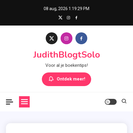
Skip
08 aug, 2026
1:19:30 PM
to
content
JudithBlogtSolo
Voor al je boekentips!
Ontdek meer!