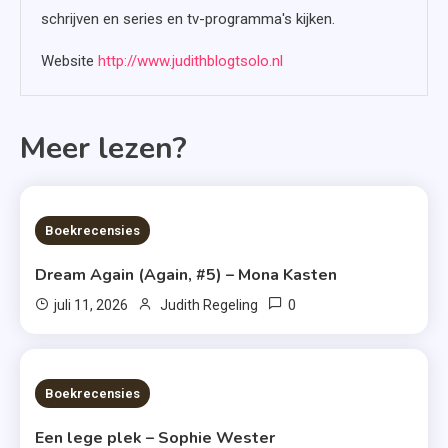
schrijven en series en tv-programma's kijken.
Website
http://www.judithblogtsolo.nl
Meer lezen?
6 MINS READ
Boekrecensies
Dream Again (Again, #5) – Mona Kasten
0
juli 11, 2026
Judith Regeling
6 MINS READ
Boekrecensies
Een lege plek – Sophie Wester