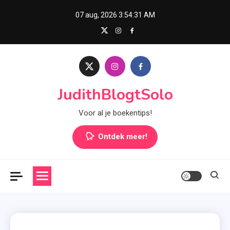
Skip
07 aug, 2026
3:54:32 AM
to
content
JudithBlogtSolo
Voor al je boekentips!
Ontdek meer!