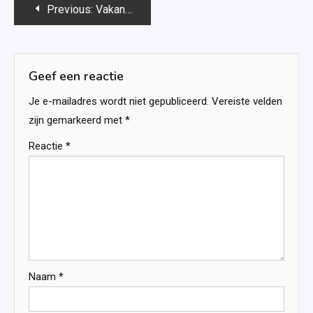
Bericht
Previous:
Vakantievrienden – Linda van Rijn
navigatie
Geef een reactie
Je e-mailadres wordt niet gepubliceerd.
Vereiste velden
zijn gemarkeerd met
*
Reactie
*
Naam
*