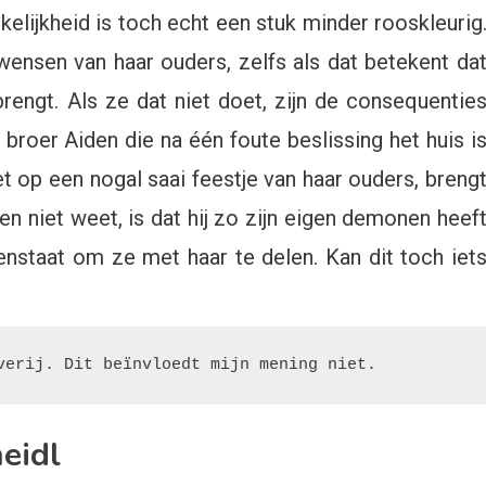
elijkheid is toch echt een stuk minder rooskleurig
ensen van haar ouders, zelfs als dat betekent da
rengt. Als ze dat niet doet, zijn de consequentie
 broer Aiden die na één foute beslissing het huis i
t op een nogal saai feestje van haar ouders, breng
een niet weet, is dat hij zo zijn eigen demonen heef
nstaat om ze met haar te delen. Kan dit toch iet
verij. Dit beïnvloedt mijn mening niet.
eidl