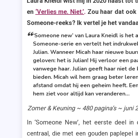
Laura Kneidl wist mij in 2020 haast tot
,
en
‘Verlies me. Niet.’
.
Zou haar dat ook 
Eerste
Deel
Someone-reeks? Ik vertel je het vanda
,
‘Someone new’ van Laura Kneidl is het 
Laura
Someone-serie en vertelt het indrukwe
Kneidl
,
Julian. Wanneer Micah haar nieuwe buur
Recensie-
geloven: het is Julian! Hij verloor een 
Exemplaar
vanwege haar. Julian geeft haar niet de
,
bieden. Micah wil hem graag beter leren
Roman
afstand omdat hij een geheim heeft. Ee
,
hem ziet voor altijd kan veranderen…
Someone
Zomer & Keuning ~ 480 pagina’s ~ juni
,
Someone
In ‘Someone New’, het eerste deel in
New
,
centraal, die met een gouden paplepel 