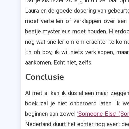
Dat je als lezer zo erg in dit verhaal op 
Laura en de goede dosering van gebeurt
moet vertellen of verklappen over een
beetje mysterieus moet houden. Hierdoor 
nog wat sneller om om erachter te komen
En oh boy, ik wil niets verklappen, maa
aankomen. Echt niet, zelfs.
Conclusie
Al met al kan ik dus alleen maar zegg
boek zal je niet onberoerd laten. Ik wee
beginnen aan zowel
‘Someone Else’ (S
Nederland duurt het echter nog even: deel