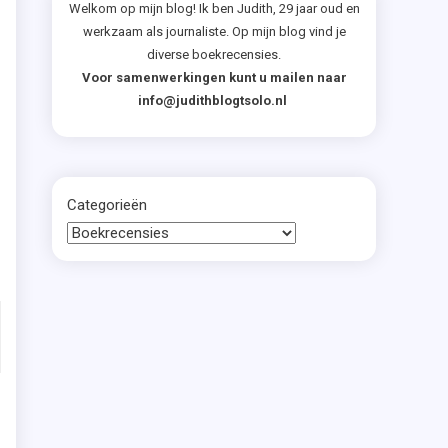
Welkom op mijn blog! Ik ben Judith, 29 jaar oud en
.
werkzaam als journaliste. Op mijn blog vind je
t
diverse boekrecensies.
Voor samenwerkingen kunt u mailen naar
s
info@judithblogtsolo.nl
s
t
t
Categorieën
s