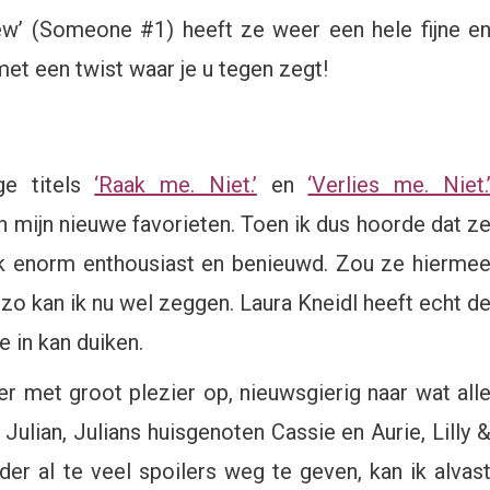
ew’ (Someone #1) heeft ze weer een hele fijne e
t een twist waar je u tegen zegt!
ge titels
‘Raak me. Niet.’
en
‘Verlies me. Niet.
n mijn nieuwe favorieten. Toen ik dus hoorde dat z
k enorm enthousiast en benieuwd. Zou ze hierme
o kan ik nu wel zeggen. Laura Kneidl heeft echt d
 in kan duiken.
 met groot plezier op, nieuwsgierig naar wat all
 Julian, Julians huisgenoten Cassie en Aurie, Lilly 
er al te veel spoilers weg te geven, kan ik alvas