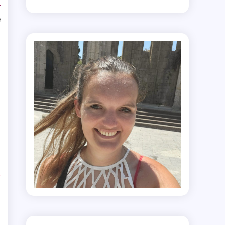
’
e
h
t