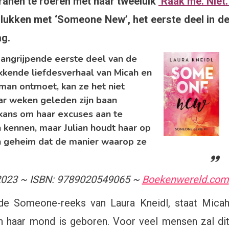
 tranen te roeren met haar tweeluik
‘Raak me. Niet.
lukken met ‘Someone New’, het eerste deel in d
ag.
aangrijpende eerste deel van de
kkende liefdesverhaal van Micah en
man ontmoet, kan ze het niet
paar weken geleden zijn baan
 kans om haar excuses aan te
 kennen, maar Julian houdt haar op
n geheim dat de manier waarop ze
 2023 ~ ISBN: 9789020549065 ~
Boekenwereld.com
 de Someone-reeks van Laura Kneidl, staat Mica
in haar mond is geboren. Voor veel mensen zal di