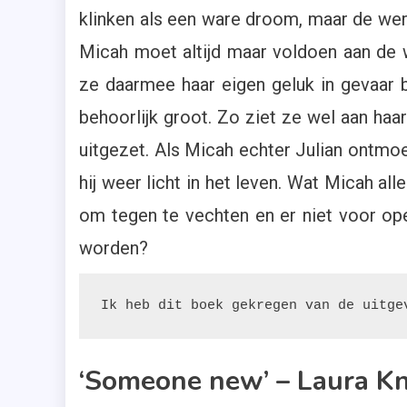
Vier
klinken als een ware droom, maar de werk
Sterren
Micah moet altijd maar voldoen aan de w
,
Wending
ze daarmee haar eigen geluk in gevaar b
,
behoorlijk groot. Zo ziet ze wel aan haar
Zomer
uitgezet. Als Micah echter Julian ontmoe
&
Keuning
hij weer licht in het leven. Wat Micah all
om tegen te vechten en er niet voor ope
worden?
Ik heb dit boek gekregen van de uitge
‘Someone new’ – Laura Kn