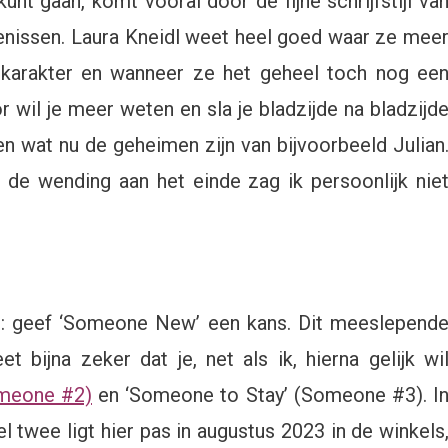
kunt gaan, komt vooral door de fijne schrijfstijl va
enissen. Laura Kneidl weet heel goed waar ze mee
 karakter en wanneer ze het geheel toch nog ee
wil je meer weten en sla je bladzijde na bladzijd
 wat nu de geheimen zijn van bijvoorbeeld Julian
r de wending aan het einde zag ik persoonlijk nie
en: geef ‘Someone New’ een kans. Dit meeslepend
t bijna zeker dat je, net als ik, hierna gelijk wi
omeone #2)
en ‘Someone to Stay’ (Someone #3). I
 twee ligt hier pas in augustus 2023 in de winkels