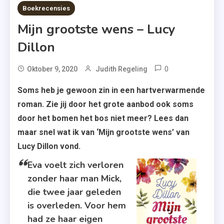
8 MINS READ
Boekrecensies
Mijn grootste wens – Lucy
Dillon
0
Tagged
Oktober 9, 2020
Judith Regeling
E-
Soms heb je gewoon zin in een hartverwarmende
Book
roman. Zie jij door het grote aanbod ook soms
,
door het bomen het bos niet meer? Lees dan
Lucy
maar snel wat ik van ‘Mijn grootste wens’ van
Dillon
Lucy Dillon vond.
,
Mijn
Eva voelt zich verloren
Grootste
zonder haar man Mick,
Wens
die twee jaar geleden
,
is overleden. Voor hem
Recensie-
had ze haar eigen