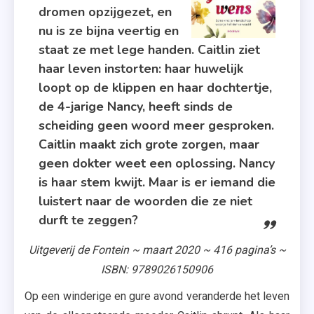
Exemplaren
dromen opzijgezet, en
,
nu is ze bijna veertig en
Roman
staat ze met lege handen. Caitlin ziet
,
haar leven instorten: haar huwelijk
Uitgeverij
loopt op de klippen en haar dochtertje,
De
de 4-jarige Nancy, heeft sinds de
Fontein
scheiding geen woord meer gesproken.
Caitlin maakt zich grote zorgen, maar
geen dokter weet een oplossing. Nancy
is haar stem kwijt. Maar is er iemand die
luistert naar de woorden die ze niet
durft te zeggen?
Uitgeverij de Fontein ~ maart 2020 ~ 416 pagina’s ~
ISBN: 9789026150906
Op een winderige en gure avond veranderde het leven