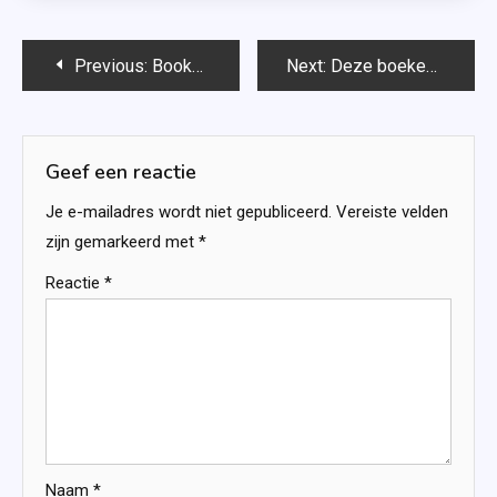
Bericht
Previous:
Bookhaul september 2020
Next:
Deze boeken las ik in juli, augustus en september 2020
navigatie
Geef een reactie
Je e-mailadres wordt niet gepubliceerd.
Vereiste velden
zijn gemarkeerd met
*
Reactie
*
Naam
*