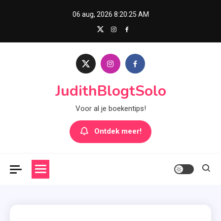
Skip
06 aug, 2026
8:20:26 AM
to
content
JudithBlogtSolo
Voor al je boekentips!
Ontdek meer!