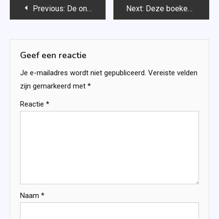
Bericht
Previous:
De ongemakkelijke lessen van Mrs P. – Dominique Prins-König
Next:
Deze boeken verschijnen in februari 2020
navigatie
Geef een reactie
Je e-mailadres wordt niet gepubliceerd.
Vereiste velden
zijn gemarkeerd met
*
Reactie
*
Naam
*