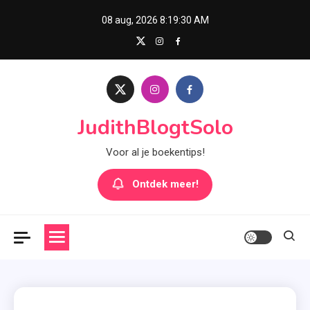
Skip
08 aug, 2026
8:19:31 AM
to
content
JudithBlogtSolo
Voor al je boekentips!
Ontdek meer!