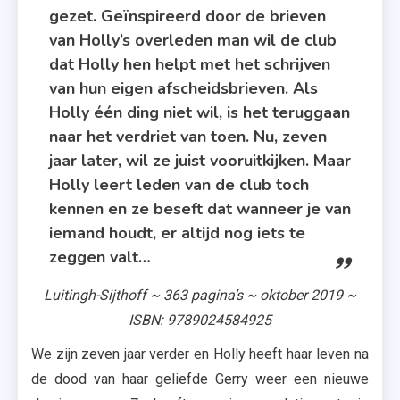
Hilary
gezet. Geïnspireerd door de brieven
Swank
van Holly’s overleden man wil de club
,
dat Holly hen helpt met het schrijven
Luitingh-
van hun eigen afscheidsbrieven. Als
Sijthoff
Holly één ding niet wil, is het teruggaan
,
naar het verdriet van toen. Nu, zeven
Roman
jaar later, wil ze juist vooruitkijken. Maar
Holly leert leden van de club toch
kennen en ze beseft dat wanneer je van
iemand houdt, er altijd nog iets te
zeggen valt…
Luitingh-Sijthoff ~ 363 pagina’s ~ oktober 2019 ~
ISBN: 9789024584925
We zijn zeven jaar verder en Holly heeft haar leven na
de dood van haar geliefde Gerry weer een nieuwe