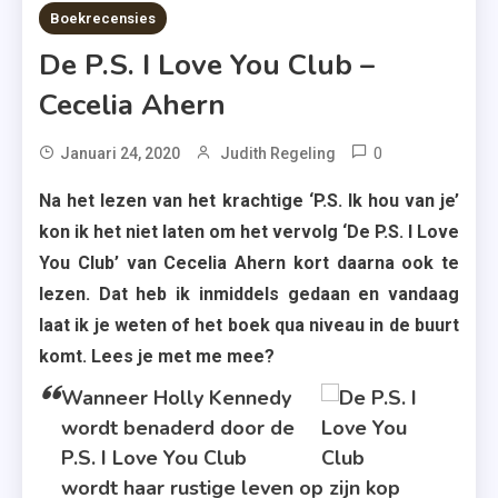
9 MINS READ
Boekrecensies
De P.S. I Love You Club –
Cecelia Ahern
0
Tagged
Januari 24, 2020
Judith Regeling
Boekverfilmi
Na het lezen van het krachtige ‘P.S. Ik hou van je’
,
kon ik het niet laten om het vervolg ‘De P.S. I Love
Cecelia
You Club’ van Cecelia Ahern kort daarna ook te
Ahern
lezen. Dat heb ik inmiddels gedaan en vandaag
,
laat ik je weten of het boek qua niveau in de buurt
De
komt. Lees je met me mee?
P.S. I
Love
Wanneer Holly Kennedy
You
wordt benaderd door de
Club
P.S. I Love You Club
,
wordt haar rustige leven op zijn kop