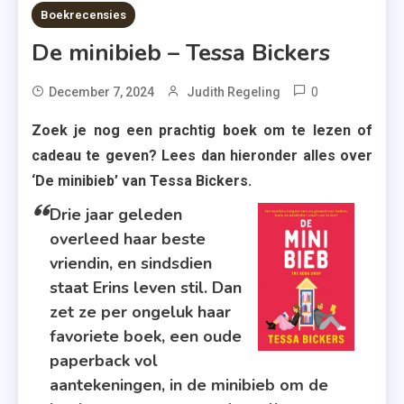
6 MINS READ
Boekrecensies
De minibieb – Tessa Bickers
0
Tagged
December 7, 2024
Judith Regeling
Boeken
Zoek je nog een prachtig boek om te lezen of
,
cadeau te geven? Lees dan hieronder alles over
De
‘De minibieb’ van Tessa Bickers.
Minibieb
,
Drie jaar geleden
overleed haar beste
Recensie
,
vriendin, en sindsdien
Recensie-
staat Erins leven stil. Dan
Exemplaar
zet ze per ongeluk haar
,
favoriete boek, een oude
Roman
paperback vol
,
aantekeningen, in de minibieb om de
Tessa