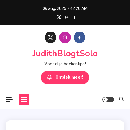
Skip
06 aug, 2026
7:42:21 AM
to
content
JudithBlogtSolo
Voor al je boekentips!
Ontdek meer!