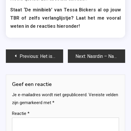
Staat ‘De minibieb’ van Tessa Bickers al op jouw
TBR of zelfs verlanglijstje? Laat het me vooral
weten in de reacties hieronder!
Bericht
Previous:
Het is hier helemaal (niet) perfect – Carlie van Tongeren
Next:
Nasrdin – Nasrdin Dchar
navigatie
Geef een reactie
Je e-mailadres wordt niet gepubliceerd.
Vereiste velden
zijn gemarkeerd met
*
Reactie
*