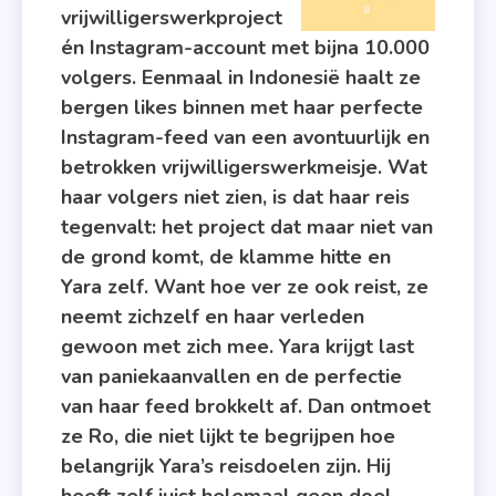
Het Is
vrijwilligerswerkproject
Hier
én Instagram-account met bijna 10.000
Helemaal
volgers. Eenmaal in Indonesië haalt ze
(niet)
bergen likes binnen met haar perfecte
Perfect
Instagram-feed van een avontuurlijk en
,
betrokken vrijwilligerswerkmeisje. Wat
Recensie
haar volgers niet zien, is dat haar reis
,
tegenvalt: het project dat maar niet van
Recensie-
de grond komt, de klamme hitte en
Exemplaar
Yara zelf. Want hoe ver ze ook reist, ze
,
neemt zichzelf en haar verleden
Stagelope
gewoon met zich mee. Yara krijgt last
van paniekaanvallen en de perfectie
van haar feed brokkelt af. Dan ontmoet
ze Ro, die niet lijkt te begrijpen hoe
belangrijk Yara’s reisdoelen zijn. Hij