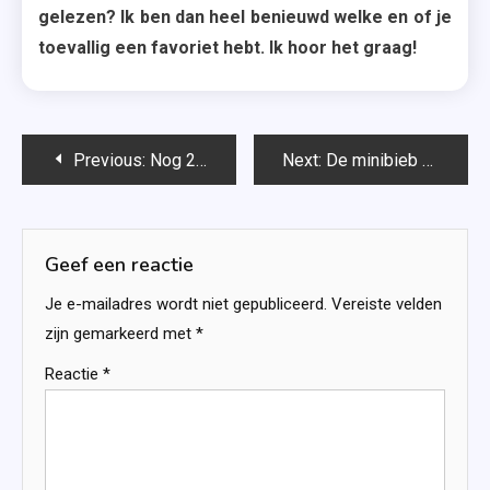
gelezen? Ik ben dan heel benieuwd welke en of je
toevallig een favoriet hebt. Ik hoor het graag!
Bericht
Previous:
Nog 27 dagen leven – Maren Stoffels
Next:
De minibieb – Tessa Bickers
navigatie
Geef een reactie
Je e-mailadres wordt niet gepubliceerd.
Vereiste velden
zijn gemarkeerd met
*
Reactie
*