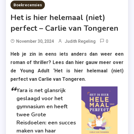
6 MINS READ
Boekrecensies
Het is hier helemaal (niet)
perfect – Carlie van Tongeren
0
Tagged
November 30, 2024
Judith Regeling
Blossom
Heb je zin in eens iets anders dan weer een
Books
roman of thriller? Lees dan hier gauw meer over
,
de Young Adult ‘Het is hier helemaal (niet)
Boekrecen
perfect van Carlie van Tongeren.
,
Buitenland
Yara is net glansrijk
,
geslaagd voor het
Carlie
gymnasium en heeft
Van
twee Grote
Tongeren
Reisdoelen: een succes
,
maken van haar