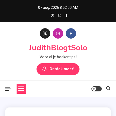
Skip
07 aug, 2026
8:52:01 AM
to
content
JudithBlogtSolo
Voor al je boekentips!
Ontdek meer!