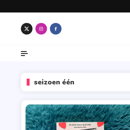
Skip
to
content
seizoen één