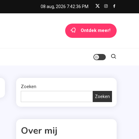
08 aug, 2026
7:42:36 PM
Ontdek meer!
Zoeken
Zoeken
Over mij