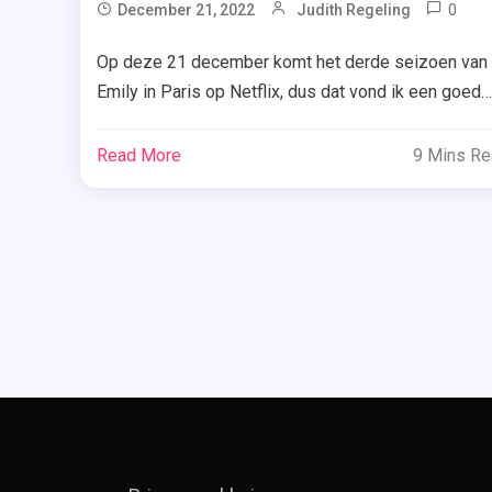
0
December 21, 2022
Judith Regeling
Bo
Op deze 21 december komt het derde seizoen van
,
Emily in Paris op Netflix, dus dat vond ik een goed
Ca
moment om het gelijknamige boek van Catherine
Ka
Kalengula te recenseren. Ben je benieuwd of dit ee
Read More
9 Mins R
,
aanrader is? Ik vertel je erover! Marketing manager
Em
Emily Cooper uit Chicago vindt haar droombaan in
In
Parijs en start […]
Pa
,
Lil
Co
,
Net
Se
,
Re