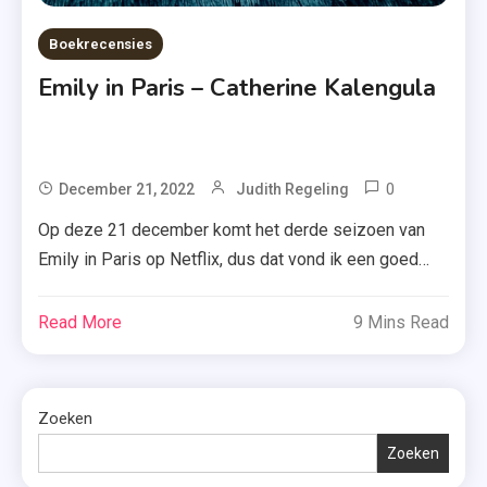
Boekrecensies
Emily in Paris – Catherine Kalengula
0
Tagged
December 21, 2022
Judith Regeling
Boek
Op deze 21 december komt het derde seizoen van
,
Emily in Paris op Netflix, dus dat vond ik een goed
Catherine
moment om het gelijknamige boek van Catherine
Kalengula
Kalengula te recenseren. Ben je benieuwd of dit een
Read More
9 Mins Read
,
aanrader is? Ik vertel je erover! Marketing manager
Emily
Emily Cooper uit Chicago vindt haar droombaan in
In
Parijs en start […]
Paris
Zoeken
,
Zoeken
Lily