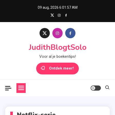
Skip
09 aug, 2026
6:01:57 AM
to
content
JudithBlogtSolo
Voor al je boekentips!
Ontdek meer!
Netflix-serie