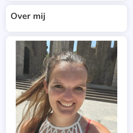
Collins
,
Over mij
Netflix-
Serie
,
Recensie-
Exemplaar
,
Seizoen
Één
,
Uitgeverij
Horizon