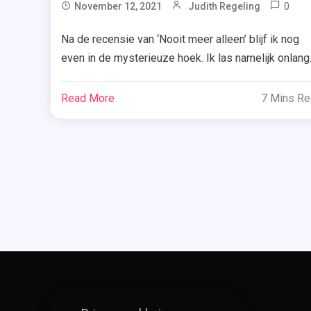
0
November 12, 2021
Judith Regeling
Be
Na de recensie van ‘Nooit meer alleen’ blijf ik nog
Of
even in de mysterieuze hoek. Ik las namelijk onlang
YA
ook ‘Onvindbaar’ van Kathy Tailor. Benieuwd of dat
,
boek mij ook op het puntje van mijn stoel kreeg? Ik
Bo
Read More
7 Mins R
vertel je er hieronder uitgebreid over. Freya begint h
,
nieuwe schooljaar op een kostschool in de bossen.
Bo
[…]
,
Ka
Ta
,
Ko
,
On
,
Re