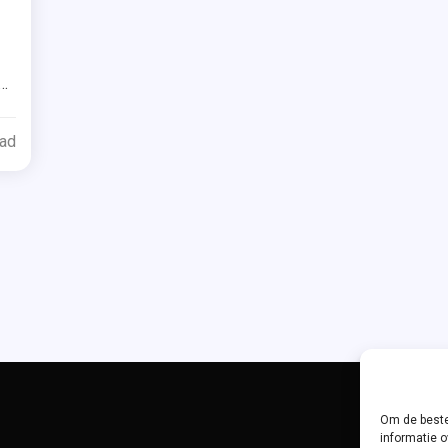
Tagged
st
s
ek
ead
et
ekrecensie
thy
ilor
stschool
vindbaar
Om de beste
censie-
informatie o