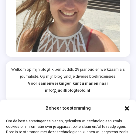
Ik
Weet
Niet
Of Ik
Van
Je
Houd
,
Maud
Welkom op mijn blog! Ik ben Judith, 29 jaar oud en werkzaam als
,
journaliste. Op mijn blog vind je diverse boekrecensies.
Springvloed
Voor samenwerkingen kunt u mailen naar
,
info@judithblogtsolo.nl
Tegenstroom
,
Beheer toestemming
Vind
Categorieën
Ik
Om de beste ervaringen te bieden, gebruiken wij technologieën zoals
cookies om informatie over je apparaat op te slaan en/of te raadplegen.
Leuk
Door in te stemmen met deze technologieën kunnen wij gegevens zoals