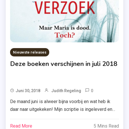
Tweede
Dochter
,
Grijs
Gebied
,
Hallo
Nieuwste releases
Liefde
,
Deze boeken verschijnen in juli 2018
Ik
Weet
Niet
0
Tagged
Juni 30, 2018
Judith Regeling
Of Ik
Baguette
Van
De maand juni is alweer bijna voorbij en wat heb ik
Met Jam
Je
daar naar uitgekeken! Mijn scriptie is ingeleverd en
Voor
Houd
het is nu wachten op het resultaat. Duimen. Maar nu
Twee
,
juli 2018 dus bijna voor de deur staat, is het ook weer
Read More
5 Mins Read
,
Kijk