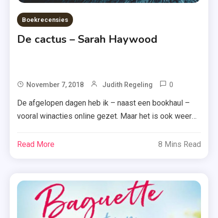
Boekrecensies
De cactus – Sarah Haywood
0
Tagged
November 7, 2018
Judith Regeling
De
De afgelopen dagen heb ik – naast een bookhaul –
Cactus
vooral winacties online gezet. Maar het is ook weer
,
tijd om jullie op de hoogte te brengen van nieuwe
Roman
boeken. Zo recenseer ik vandaag ‘De cactus’ van
Read More
8 Mins Read
,
Sarah Haywood. Benieuwd hoe ik dit boek heb
Sarah
ervaren? Je leest het vandaag. Andere mensen zien
Haywood
Susan Green […]
,
Uitgeverij
De