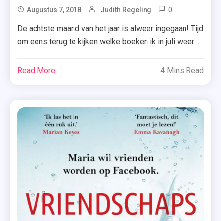
0
Tagged
Augustus 7, 2018
Judith Regeling
36 Vragen
De achtste maand van het jaar is alweer ingegaan! Tijd
Waardoor
om eens terug te kijken welke boeken ik in juli weer
Ik Anders
mocht ontvangen van uitgeverijen, heb gewonnen of
Naar Jou
gratis mocht ophalen. Bekijk snel het overzicht.
Read More
4 Mins Read
Ben Gaan
Thrillers Uitgeverij Cargo ~ AMBO|Anthos Uitgevers ~
Kijken
Xander Uitgevers Naast de zomerse romans die je zo
,
gaat zien, heb ik […]
Baguette
Met Jam
Voor
Twee
,
De
Cactus
,
De