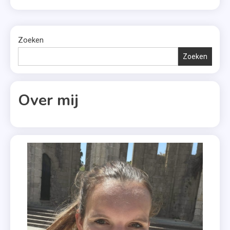
tijd voor de release van een hoop prachtige boeken.
De
Naar
Kijk je mee naar welke […]
Cactus
Mij
,
,
Zoeken
Duw
Onyx
Zoeken
Me
,
Weg
Springvloed
Houd
,
Over mij
Me
Tegenstroo
Vast
,
,
Vonk
Hallo
,
Liefde
Zoen
,
Me Tot
Ik Kan Je
Ik
Bijna
Zwicht
Aanraken
,