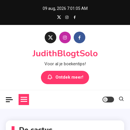
Skip
09 aug, 2026
7:01:06 AM
to
content
JudithBlogtSolo
Voor al je boekentips!
Ontdek meer!
De cactus