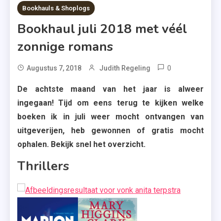
4 MINS READ
Bookhauls & Shoplogs
Bookhaul juli 2018 met véél
zonnige romans
0
Tagged
Augustus 7, 2018
Judith Regeling
36 Vragen
De achtste maand van het jaar is alweer
Waardoor
ingegaan! Tijd om eens terug te kijken welke
Ik Anders
boeken ik in juli weer mocht ontvangen van
Naar Jou
uitgeverijen, heb gewonnen of gratis mocht
Ben Gaan
Kijken
ophalen. Bekijk snel het overzicht.
,
Thrillers
Baguette
Met Jam
Voor
Twee
,