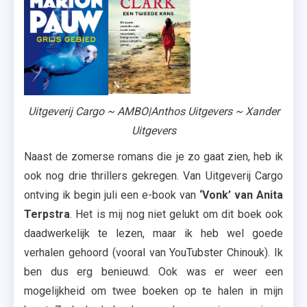
De
Cactus
,
De
Tweede
Dochter
Uitgeverij Cargo ~ AMBO|Anthos Uitgevers ~ Xander
,
Uitgevers
Grijs
Naast de zomerse romans die je zo gaat zien, heb ik
Gebied
,
ook nog drie thrillers gekregen. Van Uitgeverij Cargo
Hallo
ontving ik begin juli een e-book van
‘Vonk’ van Anita
Liefde
Terpstra
. Het is mij nog niet gelukt om dit boek ook
,
daadwerkelijk te lezen, maar ik heb wel goede
Ik
verhalen gehoord (vooral van YouTubster Chinouk). Ik
Weet
ben dus erg benieuwd. Ook was er weer een
Niet
mogelijkheid om twee boeken op te halen in mijn
Of Ik