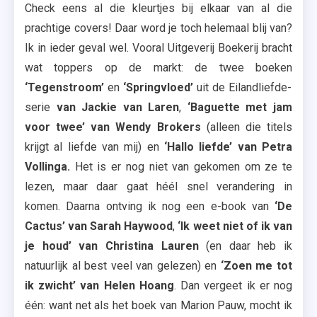
Check eens al die kleurtjes bij elkaar van al die
prachtige covers! Daar word je toch helemaal blij van?
Ik in ieder geval wel. Vooral Uitgeverij Boekerij bracht
wat toppers op de markt: de twee boeken
‘Tegenstroom’
en
‘Springvloed’
uit de Eilandliefde-
serie
van Jackie van Laren
,
‘Baguette met jam
voor twee’ van Wendy Brokers
(alleen die titels
krijgt al liefde van mij) en
‘Hallo liefde’ van Petra
Vollinga.
Het is er nog niet van gekomen om ze te
lezen, maar daar gaat héél snel verandering in
komen. Daarna ontving ik nog een e-book van
‘De
Cactus’ van Sarah Haywood
,
‘Ik weet niet of ik van
je houd’ van Christina Lauren
(en daar heb ik
natuurlijk al best veel van gelezen) en
‘Zoen me tot
ik zwicht’ van Helen Hoang
. Dan vergeet ik er nog
één: want net als het boek van Marion Pauw, mocht ik