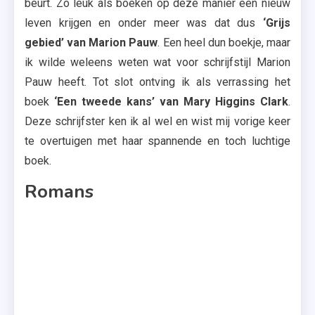
beurt. Zo leuk als boeken op deze manier een nieuw
Van
leven krijgen en onder meer was dat dus
‘Grijs
Je
gebied’ van Marion Pauw
. Een heel dun boekje, maar
Houd
ik wilde weleens weten wat voor schrijfstijl Marion
,
Kijk
Pauw heeft. Tot slot ontving ik als verrassing het
Naar
boek
‘Een tweede kans’ van Mary Higgins Clark
.
Mij
Deze schrijfster ken ik al wel en wist mij vorige keer
,
te overtuigen met haar spannende en toch luchtige
Onyx
boek.
,
Romans
Springvloed
,
Tegenstroo
,
Vonk
,
Zoen