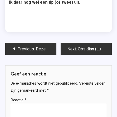
ik daar nog wel een tip (of twee) uit.
Bericht
Previous:
Deze boeken verschijnen in augustus 2018
Next:
Obsidian (Lux #1) – Jennifer L. Armentrout
navigatie
Geef een reactie
Je e-mailadres wordt niet gepubliceerd.
Vereiste velden
zijn gemarkeerd met
*
Reactie
*