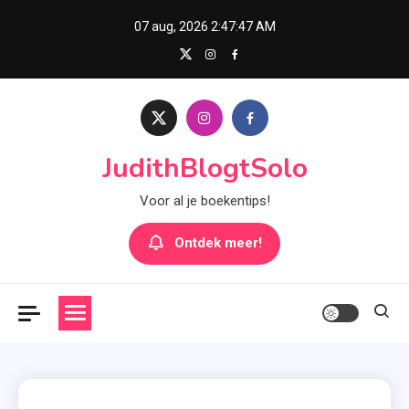
Skip
07 aug, 2026
2:47:48 AM
to
content
JudithBlogtSolo
Voor al je boekentips!
Ontdek meer!