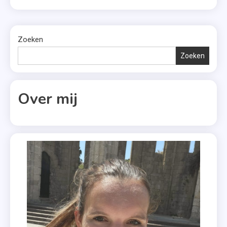
Egmond & Antoinnette Scheuldeman Ruim een jaar
Boekerij
lang volgden bestsellerauteur Michel van Egmond en
,
bekroond interviewer Antoinnette […]
Zoeken
Droomman
,
Zoeken
Flessenpost
,
Over mij
Gek
Van
Mezelf
,
Lentegroen
,
Maart
2021
,
Patty