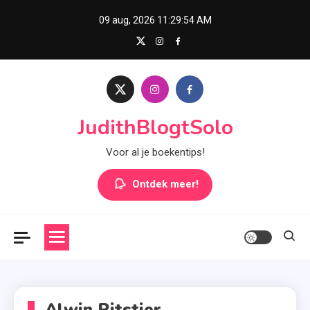
Skip
09 aug, 2026
11:29:55 AM
to
content
JudithBlogtSolo
Voor al je boekentips!
Ontdek meer!
Alwin Ritstier