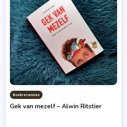
Dani
Atkins
,
Feel
Again
,
Lev.
,
Mona
Kasten
,
Non
Fictie
Boekrecensies
,
Gek van mezelf – Alwin Ritstier
Rebecca
Yarros
,