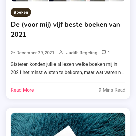
Boeken
De (voor mij) vijf beste boeken van
2021
1
Tagged
December 29, 2021
Judith Regeling
A.W.
Gisteren konden jullie al lezen welke boeken mij in
Bruna
2021 het minst wisten te bekoren, maar wat waren nu
,
de (voor mij) beste boeken van het jaar? Ik heb er
Alwin
onwijs veel moeite mee gehad om dit lijstje samen te
Read More
9 Mins Read
Ritstier
stellen, maar tada hier is ie! Kijk je mee? Disclaimer:
,
de focus ligt in dit […]
Beste
Boeken
2021
,