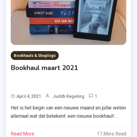
Non
Fictie
,
Saske De
Schepper
,
Uitgeverij
Bookhauls & Shoplogs
Lev
Bookhaul maart 2021
,
Vet
Gezellig
1
Tagged
April 4, 2021
Judith Regeling
Alwin
Het is het begin van een nieuwe maand en jullie weten
Ritstier
allemaal wat dat betekent: een nieuwe bookhaul!
,
Vandaag bespreek ik alle boeken die ik in maart 2021
Boeken
kreeg of kocht. Kijk je mee? Patty – Michel van
Read More
17 Mins Read
,