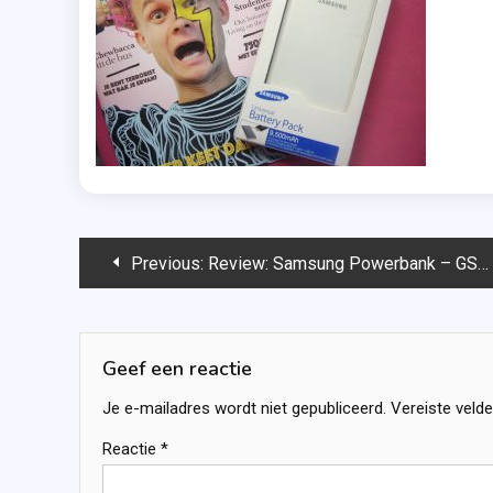
Bericht
Previous:
Review: Samsung Powerbank – GSMpunt.nl
navigatie
Geef een reactie
Je e-mailadres wordt niet gepubliceerd.
Vereiste veld
Reactie
*