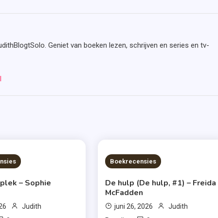
udithBlogtSolo. Geniet van boeken lezen, schrijven en series en tv-
l
S READ
7 MINS READ
nsies
Boekrecensies
 plek – Sophie
De hulp (De hulp, #1) – Freida
McFadden
026
Judith
juni 26, 2026
Judith