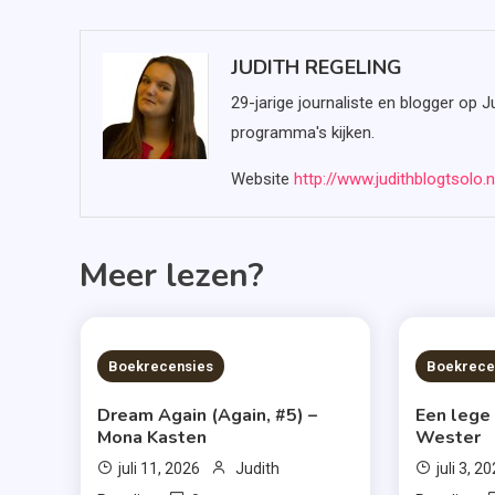
JUDITH REGELING
29-jarige journaliste en blogger op J
programma's kijken.
Website
http://www.judithblogtsolo.n
Meer lezen?
6 MINS READ
6 MIN
Boekrecensies
Boekrece
Dream Again (Again, #5) –
Een lege
Mona Kasten
Wester
juli 11, 2026
Judith
juli 3, 2