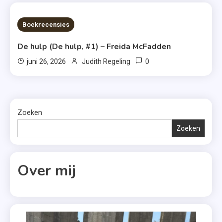
7 MINS READ
Boekrecensies
De hulp (De hulp, #1) – Freida McFadden
0
juni 26, 2026
Judith Regeling
Zoeken
Zoeken
Over mij