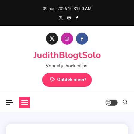
Skip
09 aug, 2026
10:31:01 AM
to
content
JudithBlogtSolo
Voor al je boekentips!
Ontdek meer!