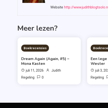
Website
http://www.judithblogtsolo.n
Meer lezen?
6 MINS READ
6 MIN
Boekrecensies
Boekrece
Dream Again (Again, #5) –
Een lege
Mona Kasten
Wester
juli 11, 2026
Judith
juli 3, 2
0
Regeling
Regeling