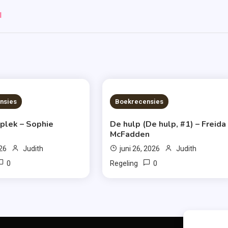
l
S READ
7 MINS READ
nsies
Boekrecensies
 plek – Sophie
De hulp (De hulp, #1) – Freida
McFadden
026
Judith
juni 26, 2026
Judith
0
0
Regeling