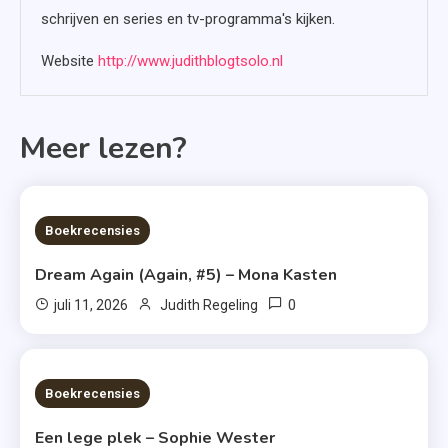
schrijven en series en tv-programma's kijken.
Website
http://www.judithblogtsolo.nl
Meer lezen?
6 MINS READ
Boekrecensies
Dream Again (Again, #5) – Mona Kasten
0
juli 11, 2026
Judith Regeling
6 MINS READ
Boekrecensies
Een lege plek – Sophie Wester