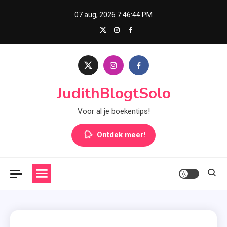
Skip
07 aug, 2026
7:46:45 PM
to
content
JudithBlogtSolo
Voor al je boekentips!
Ontdek meer!