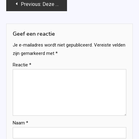
Bericht
Previous:
Deze boeken verschijnen in oktober 2018
navigatie
Geef een reactie
Je e-mailadres wordt niet gepubliceerd.
Vereiste velden
zijn gemarkeerd met
*
Reactie
*
Naam
*