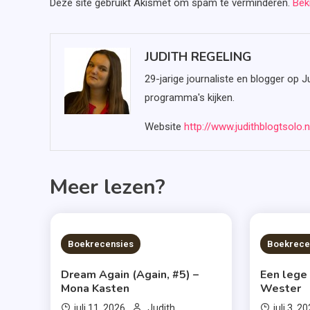
Deze site gebruikt Akismet om spam te verminderen.
Bek
JUDITH REGELING
29-jarige journaliste en blogger op J
programma's kijken.
Website
http://www.judithblogtsolo.n
Meer lezen?
6 MINS READ
6 MIN
Boekrecensies
Boekrece
Dream Again (Again, #5) –
Een lege
Mona Kasten
Wester
juli 11, 2026
Judith
juli 3, 2