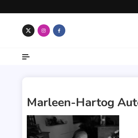
Skip
to
content
1 MIN READ
Marleen-Hartog Aut