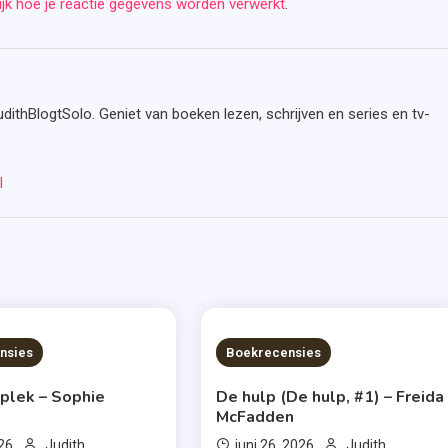
ijk hoe je reactie gegevens worden verwerkt
.
udithBlogtSolo. Geniet van boeken lezen, schrijven en series en tv-
l
S READ
7 MINS READ
nsies
Boekrecensies
 plek – Sophie
De hulp (De hulp, #1) – Freida
McFadden
026
Judith
juni 26, 2026
Judith