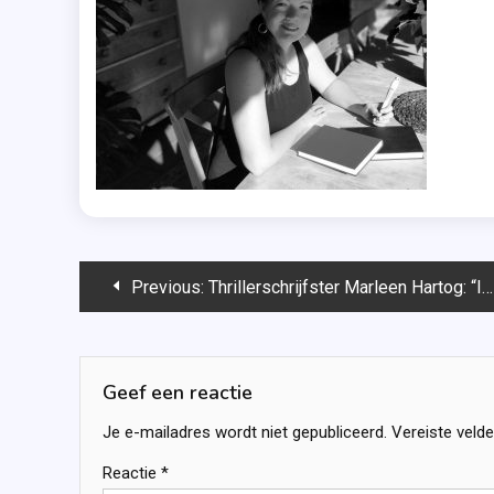
Bericht
Previous:
Thrillerschrijfster Marleen Hartog: “Ik weet heel goed wat ik wel en niet wil”
navigatie
Geef een reactie
Je e-mailadres wordt niet gepubliceerd.
Vereiste veld
Reactie
*