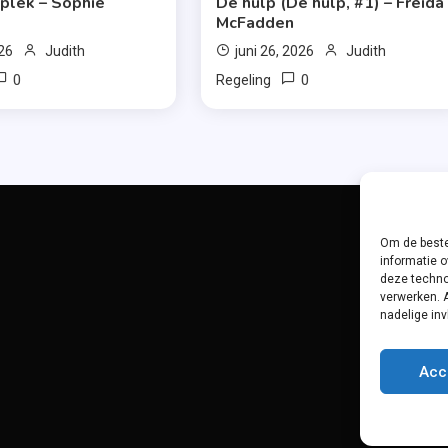
 plek – Sophie
De hulp (De hulp, #1) – Freida
McFadden
026
Judith
juni 26, 2026
Judith
0
0
Regeling
Om de beste
informatie o
deze techno
verwerken. 
nadelige in
Acc