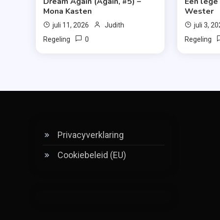
Dream Again (Again, #5) –
Een lege
Mona Kasten
Wester
juli 11, 2026
Judith
juli 3, 2
0
Regeling
Regeling
Privacyverklaring
Cookiebeleid (EU)