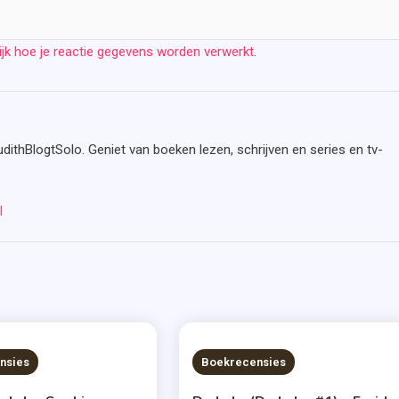
ijk hoe je reactie gegevens worden verwerkt
.
udithBlogtSolo. Geniet van boeken lezen, schrijven en series en tv-
l
S READ
7 MINS READ
nsies
Boekrecensies