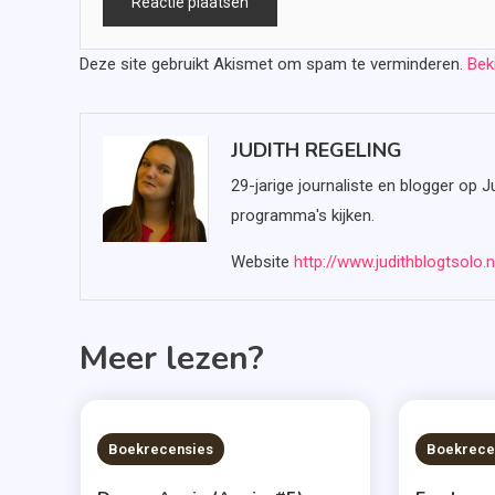
Deze site gebruikt Akismet om spam te verminderen.
Bek
JUDITH REGELING
29-jarige journaliste en blogger op J
programma's kijken.
Website
http://www.judithblogtsolo.n
Meer lezen?
6 MINS READ
6 MIN
Boekrecensies
Boekrece