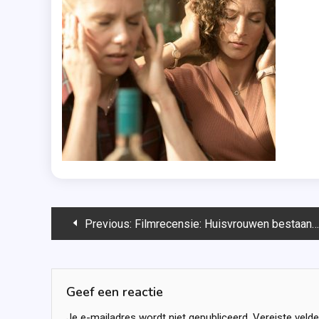
Bericht
Previous:
Filmrecensie: Huisvrouwen bestaan niet 2
navigatie
Geef een reactie
Je e-mailadres wordt niet gepubliceerd.
Vereiste veld