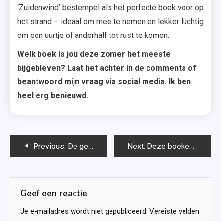
‘Zuidenwind’ bestempel als het perfecte boek voor op
het strand – ideaal om mee te nemen en lekker luchtig
om een uurtje of anderhalf tot rust te komen.
Welk boek is jou deze zomer het meeste
bijgebleven? Laat het achter in de comments of
beantwoord mijn vraag via social media. Ik ben
heel erg benieuwd.
Bericht
Previous:
De geheime bed & breakfast – Federica Brunini
Next:
Deze boeken verschijnen in oktober 2019
navigatie
Geef een reactie
Je e-mailadres wordt niet gepubliceerd.
Vereiste velden