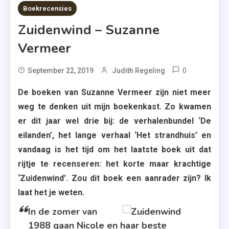
7 MINS READ
Boekrecensies
Zuidenwind – Suzanne
Vermeer
0
Tagged
September 22, 2019
Judith Regeling
A.W.
De boeken van Suzanne Vermeer zijn niet meer
Bruna
weg te denken uit mijn boekenkast. Zo kwamen
,
er dit jaar wel drie bij: de verhalenbundel ‘De
De
eilanden’, het lange verhaal ‘Het strandhuis’ en
Eilanden
vandaag is het tijd om het laatste boek uit dat
,
rijtje te recenseren: het korte maar krachtige
Het
Strandhui
‘Zuidenwind’. Zou dit boek een aanrader zijn? Ik
,
laat het je weten.
Recensie
In de zomer van
,
1988 gaan Nicole en haar beste