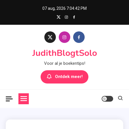
Skip
07 aug, 2026
7:04:43 PM
to
content
JudithBlogtSolo
Voor al je boekentips!
Ontdek meer!