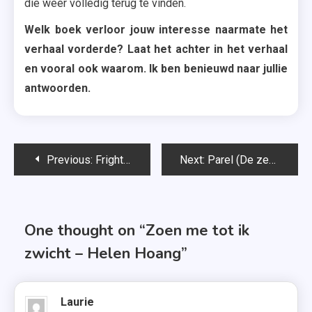
die weer volledig terug te vinden.
Welk boek verloor jouw interesse naarmate het
verhaal vorderde? Laat het achter in het verhaal
en vooral ook waarom. Ik ben benieuwd naar jullie
antwoorden.
Bericht
Previous:
Fright Night – Maren Stoffels
Next:
Parel (De zeven zussen #4) – Lucinda Riley
navigatie
One thought on “
Zoen me tot ik
zwicht – Helen Hoang
”
Laurie