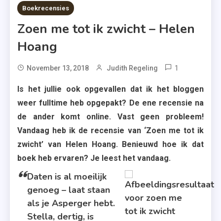
7 MINS READ
Boekrecensies
Zoen me tot ik zwicht – Helen
Hoang
1
Tagged
November 13, 2018
Judith Regeling
Asperger
Is het jullie ook opgevallen dat ik het bloggen
,
weer fulltime heb opgepakt? De ene recensie na
Helen
de ander komt online. Vast geen probleem!
Hoang
Vandaag heb ik de recensie van ‘Zoen me tot ik
,
zwicht’ van Helen Hoang. Benieuwd hoe ik dat
House
boek heb ervaren? Je leest het vandaag.
Of
Books
Daten is al moeilijk
,
genoeg – laat staan
Roman
als je Asperger hebt.
,
Stella, dertig, is