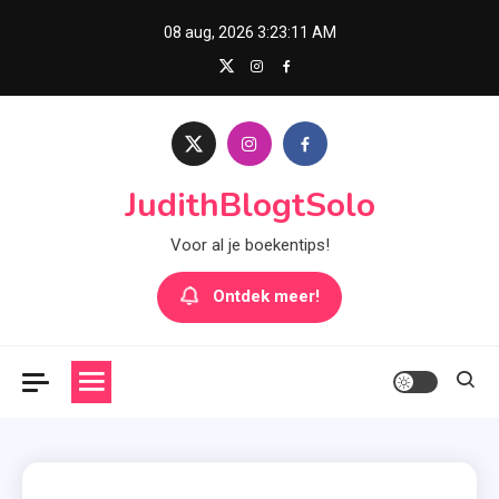
Skip
08 aug, 2026
3:23:12 AM
to
content
JudithBlogtSolo
Voor al je boekentips!
Ontdek meer!