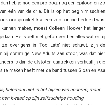
g, dan heb je nog een proloog, nog een epiloog en z
van één van de drie. Dit is op het begin misschie
boek oorspronkelijk alleen voor online bedoeld was
e kunnen maken, moest Colleen Hoover het lange
edaan. Het voelt niet geforceerd en alles wat er bi
t ze overigens in ‘Too Late’ niet schuwt, zijn d
ar bij sommige New Adults aan stoor, was dat hie
anders is dan de afstoten-aantrekken-verhaallijn di
les te maken heeft met de band tussen Sloan en As
a, helemaal niet in het bijzijn van anderen, maar
Ik ben kwaad op zijn zelfzuchtige houding,