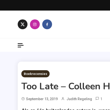
Skip
to
content
8 MINS READ
Boekrecensies
Too Late – Colleen 
1
September 13, 2019
Judith Regeling
Co