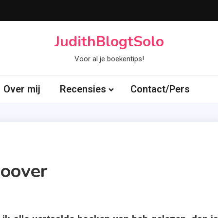
JudithBlogtSolo
Voor al je boekentips!
Over mij
Recensies
Contact/Pers
Hoover
Tagged
lleen