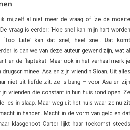
jnen
ik mijzelf al niet meer de vraag of ‘ze de moeit
. De vraag is eerder: ‘Hoe snel kan mijn hart worde
n: ‘Too Late’ kan dat snel, heel snel. Dat kom
rder is dan we van deze auteur gewend zijn, wat a
nt en de flaptekst. Maar ook in het verhaal merk j
drugscrimineel Asa en zijn vriendin Sloan. Uit alle
ar niet uit liefde zit: ze is bang – voor Asa en zij
jn vrienden die constant in hun huis rondlopen. Z
e les in slaap. Maar weg uit het huis waar ze nu zi
e macht in handen. Macht in de vorm van geld en da
haar klasgenoot Carter lijkt haar toekomst steed