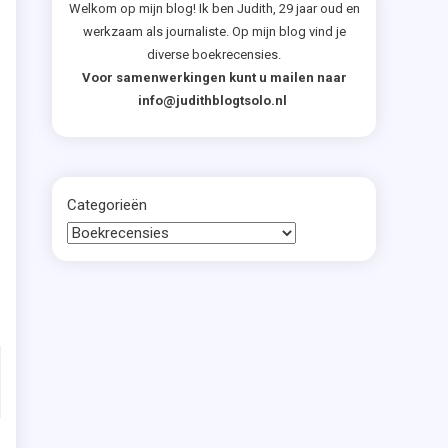
Welkom op mijn blog! Ik ben Judith, 29 jaar oud en
,
werkzaam als journaliste. Op mijn blog vind je
diverse boekrecensies.
t
Voor samenwerkingen kunt u mailen naar
n
info@judithblogtsolo.nl
r
n
Categorieën
j
t
t