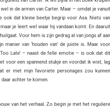
rgdheid van Carter. Ik wil bijna in het boek kruipe
 wel in de armen van Carter. Maar – omdat je vanui
je ook dat kleine beetje begrip voor Asa. Niets va
, maar je leert wel waar hij vandaan komt. En daarui
chuilgaat. Voor hem is zijn gedrag al van jongs af aa
ijn manier van ‘houden van’ de juiste is. Maar voo
‘Too Late’ – naast de felle emotie – is ook dat di
net voor een spannend stukje en voordat ik wist, la
wat er met mijn favoriete personages zou kunne
 daar achter te komen.
bouw van het verhaal. Zo begin je met het regulier