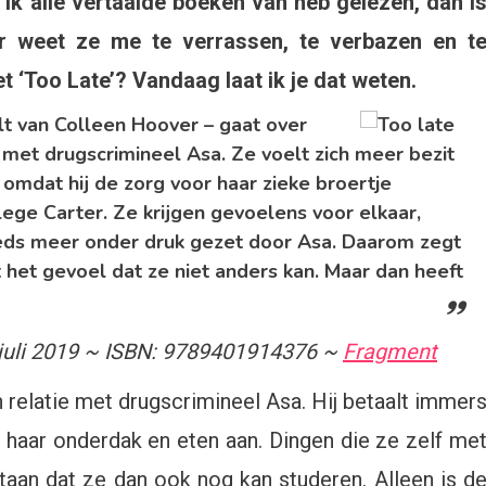
 ik alle vertaalde boeken van heb gelezen, dan i
over
r weet ze me te verrassen, te verbazen en t
otische
 ‘Too Late’? Vandaag laat ik je dat weten.
ènes
lt van Colleen Hoover – gaat over
ew
t met drugscrimineel Asa. Ze voelt zich meer bezit
ult
omdat hij de zorg voor haar zieke broertje
lege Carter. Ze krijgen gevoelens voor elkaar,
o
eds meer onder druk gezet door Asa. Daarom zegt
te
t het gevoel dat ze niet anders kan. Maar dan heeft
omer
 juli 2019 ~ ISBN: 9789401914376 ~
Fragment
uning
en relatie met drugscrimineel Asa. Hij betaalt immer
 haar onderdak en eten aan. Dingen die ze zelf me
taan dat ze dan ook nog kan studeren. Alleen is d