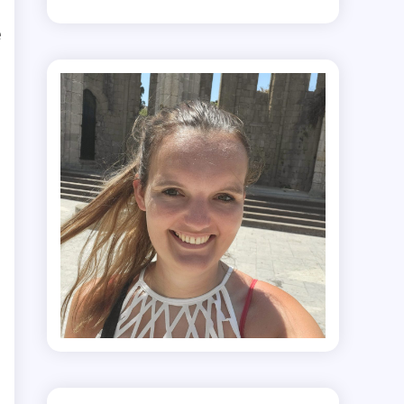
s
e
s
t
e