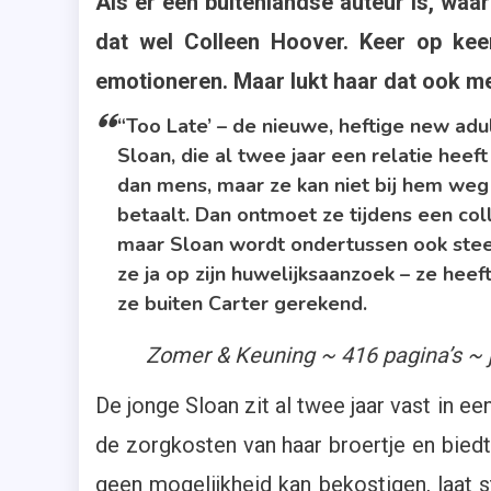
Als er één buitenlandse auteur is, waar
Ho
,
dat wel Colleen Hoover. Keer op kee
Er
emotioneren. Maar lukt haar dat ook met
Sc
,
“Too Late’ – de nieuwe, heftige new adu
N
Sloan, die al twee jaar een relatie heef
Ad
dan mens, maar ze kan niet bij hem weg 
,
betaalt. Dan ontmoet ze tijdens een col
To
maar Sloan wordt ondertussen ook ste
La
ze ja op zijn huwelijksaanzoek – ze heef
,
ze buiten Carter gerekend.
Z
&
Zomer & Keuning ~ 416 pagina’s ~
Ke
De jonge Sloan zit al twee jaar vast in e
de zorgkosten van haar broertje en biedt
geen mogelijkheid kan bekostigen, laat s