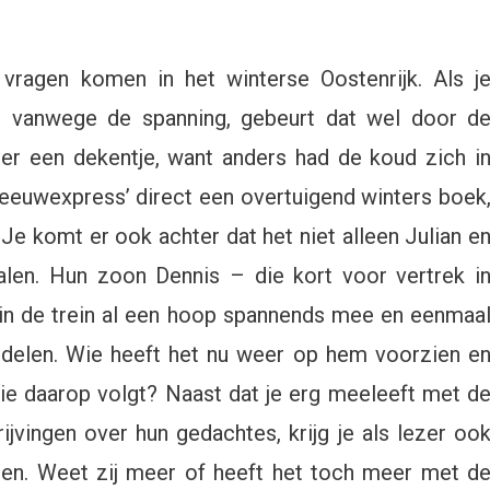
ragen komen in het winterse Oostenrijk. Als j
en vanwege de spanning, gebeurt dat wel door d
er een dekentje, want anders had de koud zich i
neeuwexpress’ direct een overtuigend winters boek
e komt er ook achter dat het niet alleen Julian e
alen. Hun zoon Dennis – die kort voor vertrek i
in de trein al een hoop spannends mee en eenmaa
rodelen. Wie heeft het nu weer op hem voorzien e
ie daarop volgt? Naast dat je erg meeleeft met d
jvingen over hun gedachtes, krijg je als lezer oo
en. Weet zij meer of heeft het toch meer met d