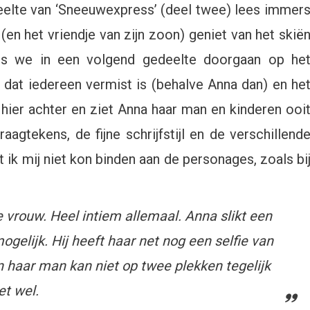
deelte van ‘Sneeuwexpress’ (deel twee) lees immer
en het vriendje van zijn zoon) geniet van het skië
ls we in een volgend gedeelte doorgaan op he
dat iedereen vermist is (behalve Anna dan) en he
 hier achter en ziet Anna haar man en kinderen ooi
agtekens, de fijne schrijfstijl en de verschillend
t ik mij niet kon binden aan de personages, zoals bi
 vrouw. Heel intiem allemaal. Anna slikt een
ogelijk. Hij heeft haar net nog een selfie van
n haar man kan niet op twee plekken tegelijk
et wel.