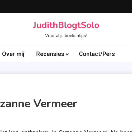
JudithBlogtSolo
Voor al je boekentips!
Over mij
Recensies
Contact/Pers
uzanne Vermeer
agged