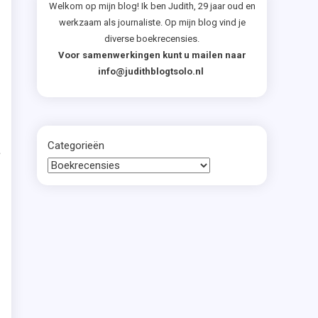
Welkom op mijn blog! Ik ben Judith, 29 jaar oud en
werkzaam als journaliste. Op mijn blog vind je
diverse boekrecensies.
r
Voor samenwerkingen kunt u mailen naar
h
info@judithblogtsolo.nl
n
r
Categorieën
a
e
t
,
s
n
r