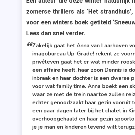
Eén auteur die deze winter natuurlijk
Bru
,
zomerse thrillers als ‘Het strandhuis’
Oost
voor een winters boek getiteld ‘Sneeu
,
Lees dan snel verder.
Rec
,
Zakelijk gaat het Anna van Laarhoven voo
Sne
imagobureau Up-Grade! rekent ze voornam
,
privéleven gaat het er wat minder roosk
Suz
een affaire heeft, haar zoon Dennis is 
Ver
inbraak en haar dochter is een dwarse p
,
voor wat family time. Anna boekt een ski
Thri
waar ze met de trein naartoe zullen rei
,
echter genoodzaakt haar gezin vooruit t
Uitg
een paar dagen later bij het chalet in Kir
A.W.
overhoopgehaald en haar gezin spoorloos.
Bru
je je man en kinderen levend wilt terugz