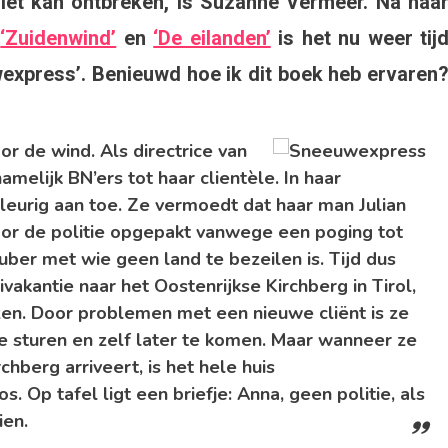
 niet kan ontbreken, is Suzanne Vermeer. Na haa
na
,
‘Zuidenwind’
en
‘De eilanden’
is het nu weer tij
enrijk
wexpress’. Benieuwd hoe ik dit boek heb ervaren
ensie
r de wind. Als directrice van
euwexpress
elijk BN’ers tot haar clientèle. In haar
leurig aan toe. Ze vermoedt dat haar man Julian
anne
door de politie opgepakt vanwege een poging tot
meer
uber met wie geen land te bezeilen is. Tijd dus
vakantie naar het Oostenrijkse Kirchberg in Tirol,
ller
zen. Door problemen met een nieuwe cliënt is ze
e sturen en zelf later te komen. Maar wanneer ze
everij
chberg arriveert, is het hele huis
 Op tafel ligt een briefje: Anna, geen politie, als
na
ien.