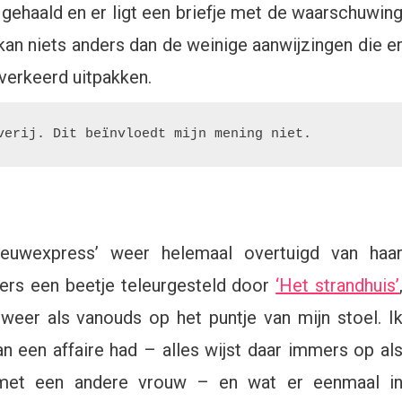
gehaald en er ligt een briefje met de waarschuwin
 kan niets anders dan de weinige aanwijzingen die e
 verkeerd uitpakken.
verij. Dit beïnvloedt mijn mening niet.
uwexpress’ weer helemaal overtuigd van haa
mmers een beetje teleurgesteld door
‘Het strandhuis’
 weer als vanouds op het puntje van mijn stoel. I
 een affaire had – alles wijst daar immers op al
met een andere vrouw – en wat er eenmaal i