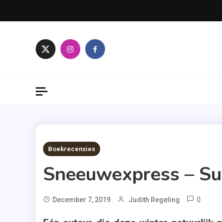
Skip
to
content
8 MINS READ
Boekrecensies
Sneeuwexpress – S
0
T
December 7, 2019
Judith Regeling
A.W.