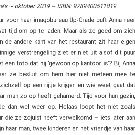
na’s ~ oktober 2019 ~ ISBN: 9789400511019
ur voor haar imagobureau Up-Grade puft Anna nee
wat tijd om op te laden. Maar als ze goed om zic
an de andere kant van het restaurant zit haar eige
ige verstrengeling ziet er niet uit alsof dit puu
iet een foto dat hij ‘gewoon op kantoor is’? Bij Ann
 maar ze besluit om hem hier niet meteen mee t
ichzelf op een rijtje krijgen en wie weet gaat da
ar man zo op heeft gehamerd. Tijd voor hun gezin
fde dan wel weer op. Helaas loopt het niet zoal
 die ze zojuist heeft verwelkomd – iets later aa
jn haar man, twee kinderen en het vriendje van haa