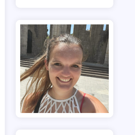
r
d
?