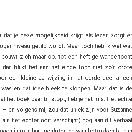
dat je deze mogelijkheid krijgt als lezer, zorgt e
oger niveau getild wordt. Maar toch heb ik wel wa
g bouwt zich maar op, tot een heftige wandeltoch
dan blijkt het aan het einde toch niet zo’n grot
oor een kleine aanwijzing in het derde deel al ee
 was en dat idee bleek te kloppen. Maar dat is d
at het boek daar bij stopt, heb je het mis. Het echt
 – en volgens mij zou dat uniek zijn voor Suzann
ls het echter ooit verschijnt) nog aan dit verhaa
ges in mijn hart gesloten en was betrokken bij hu