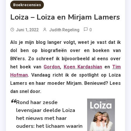
8 MINS READ
Boekrecensies
Loiza – Loiza en Mirjam Lamers
0
Tagged
Juni 1, 2022
Judith Regeling
A.W.
Als je mijn blog langer volgt, weet je vast dat ik
Bruna
dol ben op biografieën over en boeken van
Uitgevers
BN’ers. Zo schreef ik bijvoorbeeld al eens over
,
het boek van
Gordon
,
Koen Kardashian
en
Tim
Loiza
Hofman
. Vandaag richt ik de spotlight op Loiza
Lamers
,
Lamers en haar moeder Mirjam. Benieuwd? Lees
Mirjam
dan snel door.
Lamers
Rond haar zesde
,
levensjaar deelde Loiza
Non
het nieuws met haar
Fictie
ouders: het lichaam waarin
,