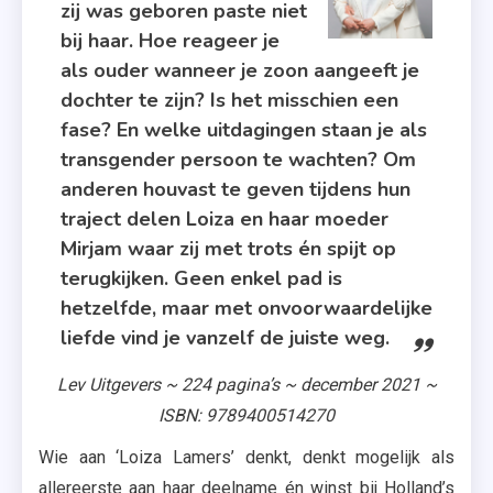
zij was geboren paste niet
Transgender
bij haar. Hoe reageer je
,
als ouder wanneer je zoon aangeeft je
Uitgeverij
dochter te zijn? Is het misschien een
Lev
fase? En welke uitdagingen staan je als
transgender persoon te wachten? Om
anderen houvast te geven tijdens hun
traject delen Loiza en haar moeder
Mirjam waar zij met trots én spijt op
terugkijken. Geen enkel pad is
hetzelfde, maar met onvoorwaardelijke
liefde vind je vanzelf de juiste weg.
Lev Uitgevers ~ 224 pagina’s ~ december 2021 ~
ISBN: 9789400514270
Wie aan ‘Loiza Lamers’ denkt, denkt mogelijk als
allereerste aan haar deelname én winst bij Holland’s