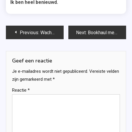
Ik ben heel benieuwd.
Bericht
Previous:
Wacht maar af – Loes den Hollander
Next:
Bookhaul mei 2022
navigatie
Geef een reactie
Je e-mailadres wordt niet gepubliceerd.
Vereiste velden
zijn gemarkeerd met
*
Reactie
*