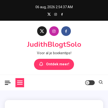
Skip
06 aug, 2026
2:54:38 AM
to
content
JudithBlogtSolo
Voor al je boekentips!
Ontdek meer!