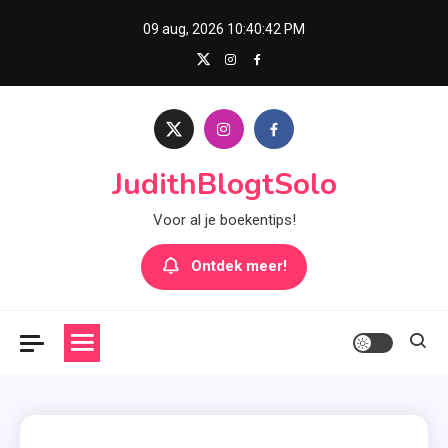
Skip
09 aug, 2026
10:40:43 PM
to
content
JudithBlogtSolo
Voor al je boekentips!
Ontdek meer!