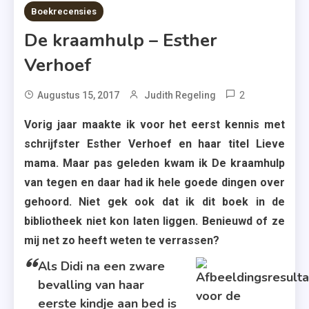
6 MINS READ
Boekrecensies
De kraamhulp – Esther
Verhoef
2
Tagged
Augustus 15, 2017
Judith Regeling
Ambo
Vorig jaar maakte ik voor het eerst kennis met
Anthos
schrijfster Esther Verhoef en haar titel Lieve
,
mama. Maar pas geleden kwam ik De kraamhulp
De
van tegen en daar had ik hele goede dingen over
Kraamhulp
gehoord. Niet gek ook dat ik dit boek in de
,
bibliotheek niet kon laten liggen. Benieuwd of ze
Esther
Verhoef
mij net zo heeft weten te verrassen?
Als Didi na een zware
bevalling van haar
eerste kindje aan bed is