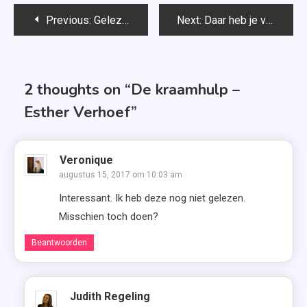
Bericht
Previous:
Gelezen in juni en juli 2017
Next:
Daar heb je vrienden voor (Vrienden #2) – Astrid Harrewijn
navigatie
2 thoughts on “
De kraamhulp –
Esther Verhoef
”
Veronique
augustus 15, 2017 om 10:03 am
Interessant. Ik heb deze nog niet gelezen.
Misschien toch doen?
Beantwoorden
Judith Regeling