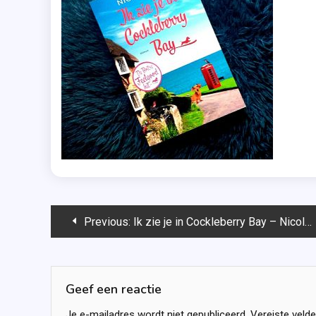
Bericht
Previous:
Ik zie je in Cockleberry Bay – Nicola May
navigatie
Geef een reactie
Je e-mailadres wordt niet gepubliceerd.
Vereiste veld