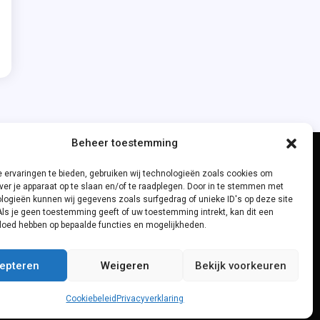
Beheer toestemming
 ervaringen te bieden, gebruiken wij technologieën zoals cookies om
ver je apparaat op te slaan en/of te raadplegen. Door in te stemmen met
logieën kunnen wij gegevens zoals surfgedrag of unieke ID's op deze site
Als je geen toestemming geeft of uw toestemming intrekt, kan dit een
vloed hebben op bepaalde functies en mogelijkheden.
epteren
Weigeren
Bekijk voorkeuren
Cookiebeleid
Privacyverklaring