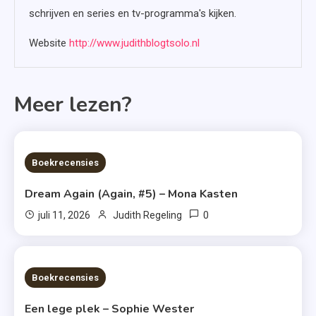
schrijven en series en tv-programma's kijken.
Website
http://www.judithblogtsolo.nl
Meer lezen?
6 MINS READ
Boekrecensies
Dream Again (Again, #5) – Mona Kasten
0
juli 11, 2026
Judith Regeling
6 MINS READ
Boekrecensies
Een lege plek – Sophie Wester