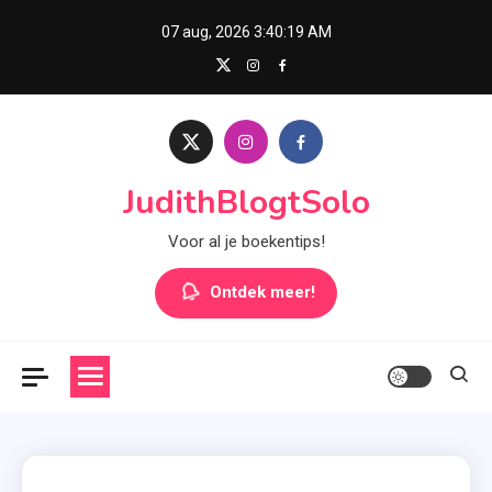
Skip
07 aug, 2026
3:40:20 AM
to
content
JudithBlogtSolo
Voor al je boekentips!
Ontdek meer!