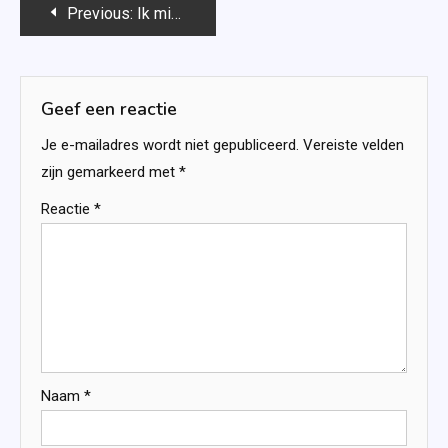
Bericht
Previous:
Ik mis je – Gillian King
navigatie
Geef een reactie
Je e-mailadres wordt niet gepubliceerd.
Vereiste velden
zijn gemarkeerd met
*
Reactie
*
Naam
*