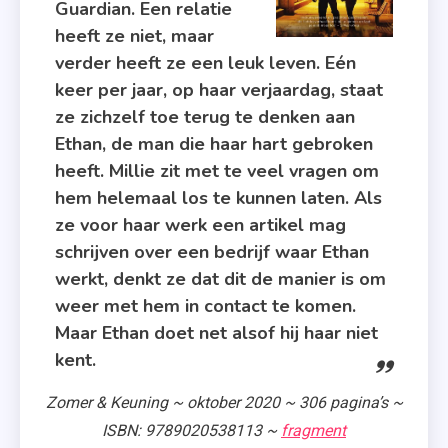
Guardian. Een relatie
Je
heeft ze niet, maar
Vast
verder heeft ze een leuk leven. Eén
,
keer per jaar, op haar verjaardag, staat
Marina
ze zichzelf toe terug te denken aan
Folkers
Ethan, de man die haar hart gebroken
,
heeft. Millie zit met te veel vragen om
Roman
hem helemaal los te kunnen laten. Als
,
ze voor haar werk een artikel mag
Triggerwaa
schrijven over een bedrijf waar Ethan
,
werkt, denkt ze dat dit de manier is om
Verrassing
weer met hem in contact te komen.
,
Maar Ethan doet net alsof hij haar niet
Zomer
kent.
&
Keuning
Zomer & Keuning ~ oktober 2020 ~ 306 pagina’s ~
ISBN: 9789020538113 ~
fragment