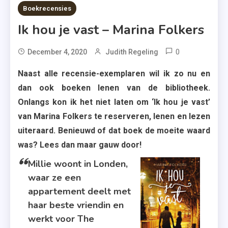
8 MINS READ
Boekrecensies
Ik hou je vast – Marina Folkers
0
Tagged
December 4, 2020
Judith Regeling
Beste
Naast alle recensie-exemplaren wil ik zo nu en
Boek
dan ook boeken lenen van de bibliotheek.
Tot
Onlangs kon ik het niet laten om ‘Ik hou je vast’
Nu
van Marina Folkers te reserveren, lenen en lezen
Toe
,
uiteraard. Benieuwd of dat boek de moeite waard
Feelgood
was? Lees dan maar gauw door!
,
Millie woont in Londen,
Heftig
waar ze een
Onderwerp
appartement deelt met
,
haar beste vriendin en
Ik
werkt voor The
Hou