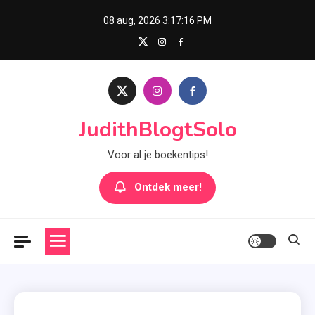
Skip
08 aug, 2026
3:17:17 PM
to
content
JudithBlogtSolo
Voor al je boekentips!
Ontdek meer!