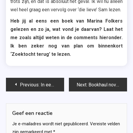
trots zijn, en dat is absoluut het geval. Ik wil nu alleen
wel heel graag een vervolg over ‘die lieve’ Sam lezen.
Heb jij al eens een boek van Marina Folkers
gelezen en zo ja, wat vond je daarvan? Laat het
me zoals altijd weten in de comments hieronder.
Ik ben zeker nog van plan om binnenkort
‘Zoektocht terug’ te lezen.
Bericht
Previous:
In een ander leven – Josie Silver
Next:
Bookhaul november 2020
navigatie
Geef een reactie
Je e-mailadres wordt niet gepubliceerd.
Vereiste velden
zijn gemarkeerd met
*