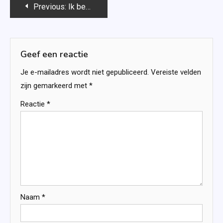
Bericht
Previous:
Ik ben je niet vergeten – Christina Lauren
navigatie
Geef een reactie
Je e-mailadres wordt niet gepubliceerd.
Vereiste velden
zijn gemarkeerd met
*
Reactie
*
Naam
*