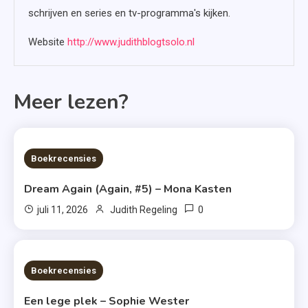
schrijven en series en tv-programma's kijken.
Website
http://www.judithblogtsolo.nl
Meer lezen?
6 MINS READ
Boekrecensies
Dream Again (Again, #5) – Mona Kasten
0
juli 11, 2026
Judith Regeling
6 MINS READ
Boekrecensies
Een lege plek – Sophie Wester