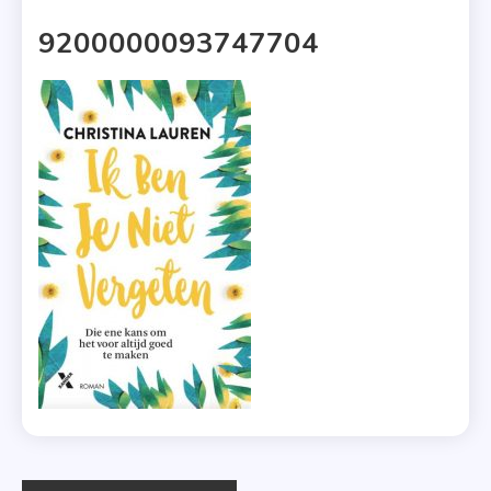
1 MIN READ
9200000093747704