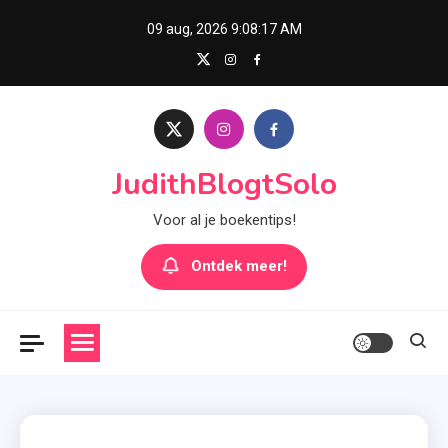
Skip
09 aug, 2026
9:08:18 AM
to
content
JudithBlogtSolo
Voor al je boekentips!
Ontdek meer!