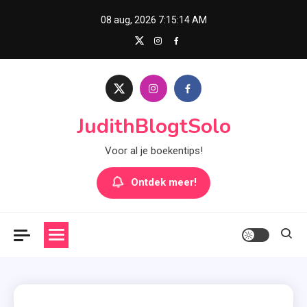
Skip
08 aug, 2026
7:15:14 AM
to
content
JudithBlogtSolo
Voor al je boekentips!
Ontdek meer!