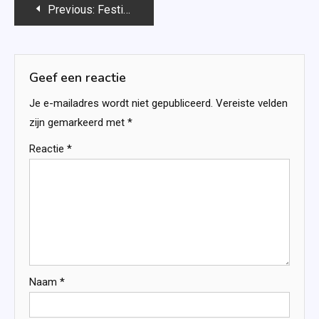
Bericht
Previous:
Festival (Gap Year #1) – Iris Hermans
navigatie
Geef een reactie
Je e-mailadres wordt niet gepubliceerd.
Vereiste velden
zijn gemarkeerd met
*
Reactie
*
Naam
*