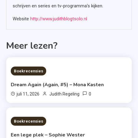
schrijven en series en tv-programma's kijken.
Website
http://www.judithblogtsolo.nl
Meer lezen?
6 MINS READ
Boekrecensies
Dream Again (Again, #5) – Mona Kasten
0
juli 11, 2026
Judith Regeling
6 MINS READ
Boekrecensies
Een lege plek – Sophie Wester